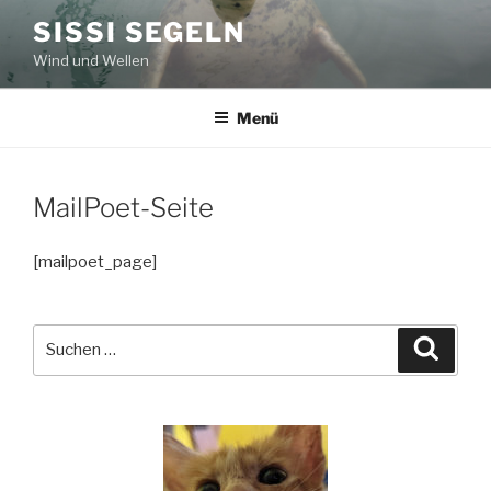
Zum
SISSI SEGELN
Inhalt
Wind und Wellen
springen
Menü
MailPoet-Seite
[mailpoet_page]
Suchen
Suche
nach: