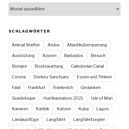
Archiv
SCHLAGWÖRTER
Animal Shelter
Aruba
Atlantiküberquerung
Ausrüstung
Azoren
Barbados
Besuch
Bonaire
Bootswartung
Caledonian Canal
Corona
Donkey Sanctuary
Essen und Trinken
Faial
Frankfurt
Frankreich
Gedanken
Guadeloupe
Hurrikansaison 2021
Isle of Man
Kanaren
Karibik
Katzen
Kuba
Lagos
Landausflüge
Langfahrt
Langfahrtsegler