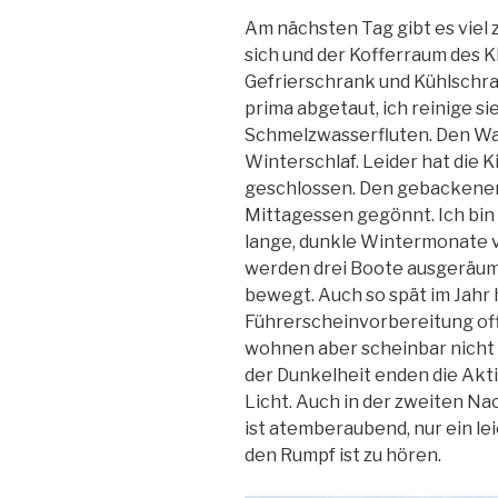
Am nächsten Tag gibt es viel 
sich und der Kofferraum des K
Gefrierschrank und Kühlschr
prima abgetaut, ich reinige si
Schmelzwasserfluten. Den Wa
Winterschlaf. Leider hat die
geschlossen. Den gebackenen 
Mittagessen gegönnt. Ich bin n
lange, dunkle Wintermonate v
werden drei Boote ausgeräumt
bewegt. Auch so spät im Jahr
Führerscheinvorbereitung off
wohnen aber scheinbar nicht 
der Dunkelheit enden die Akti
Licht. Auch in der zweiten Nac
ist atemberaubend, nur ein l
den Rumpf ist zu hören.