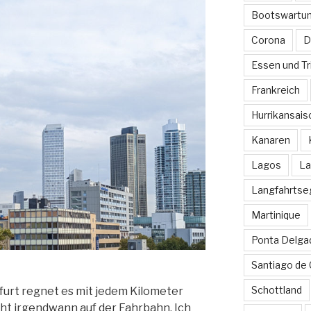
Bootswartu
Corona
D
Essen und Tr
Frankreich
Hurrikansais
Kanaren
Lagos
La
Langfahrtse
Martinique
Ponta Delga
Santiago de
Schottland
urt regnet es mit jedem Kilometer
ht irgendwann auf der Fahrbahn. Ich