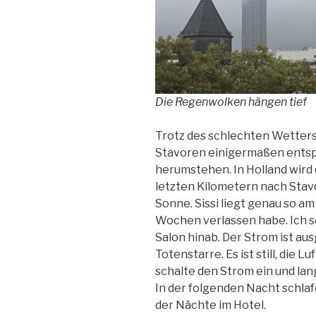
Die Regenwolken hängen tief
Trotz des schlechten Wetters 
Stavoren einigermaßen entspa
herumstehen. In Holland wird
letzten Kilometern nach Stav
Sonne. Sissi liegt genau so am
Wochen verlassen habe. Ich sc
Salon hinab. Der Strom ist aus
Totenstarre. Es ist still, die L
schalte den Strom ein und la
In der folgenden Nacht schlafe 
der Nächte im Hotel.