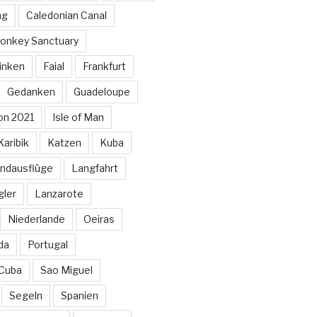
ng
Caledonian Canal
onkey Sanctuary
inken
Faial
Frankfurt
Gedanken
Guadeloupe
on 2021
Isle of Man
Karibik
Katzen
Kuba
ndausflüge
Langfahrt
gler
Lanzarote
Niederlande
Oeiras
da
Portugal
 Cuba
Sao Miguel
Segeln
Spanien