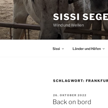
Zum
Inhalt
SISSI SEG
springen
Wind und Wellen
Sissi
Länder und Häfen
SCHLAGWORT:
FRANKFU
VERÖFFENTLICHT
26. OKTOBER 2022
AM
Back on bord