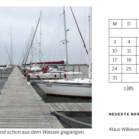
M
D
3
4
10
11
17
18
24
25
31
« Jan.
NEUESTE KO
Klaus Willek
 sind schon aus dem Wasser gegangen.