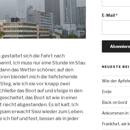
E-Mail
*
gestaltet sich die Fahrt nach
nnt. Ich muss nur eine Stunde im Stau
NEUESTE BE
 dann das Wetter schöner, auf den
oren blendet mich die tiefstehende
Wie der Apfel
 Steg, wie ich sie vor knapp zwei
hließe das Boot auf und steige in den
Ende
geschaltet, das Boot ist wie in einer
Back on bord
uft riecht abgestanden. Es ist kalt. Ich
ngsam erwacht Sissi wieder zum Leben.
Ankommen in F
ich tief und fest, besser als in jeder
Frankfurt, wi