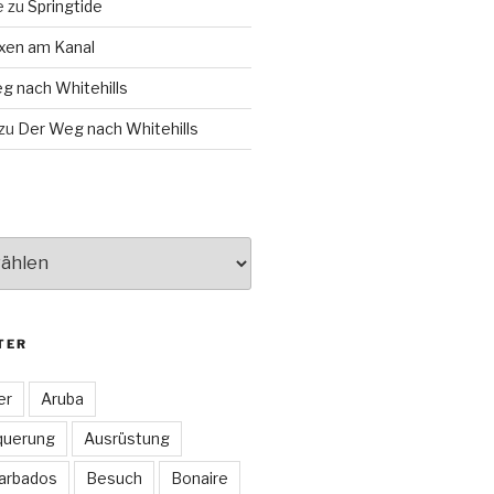
e
zu
Springtide
xen am Kanal
g nach Whitehills
zu
Der Weg nach Whitehills
TER
er
Aruba
querung
Ausrüstung
arbados
Besuch
Bonaire