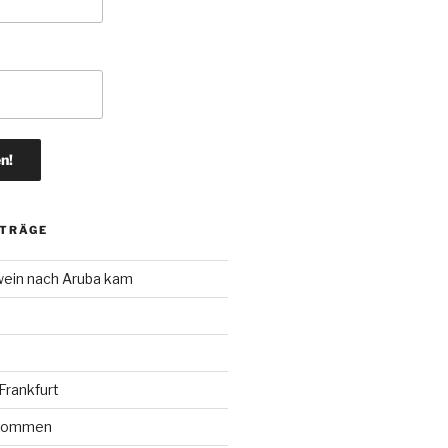
ITRÄGE
wein nach Aruba kam
rankfurt
r kommen