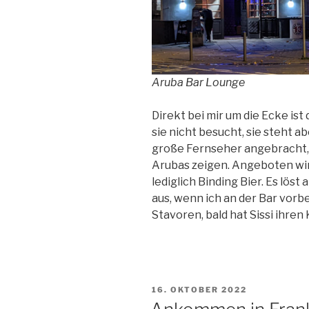
Aruba Bar Lounge
Direkt bei mir um die Ecke is
sie nicht besucht, sie steht ab
große Fernseher angebracht, 
Arubas zeigen. Angeboten wird
lediglich Binding Bier. Es lö
aus, wenn ich an der Bar vorbe
Stavoren, bald hat Sissi ihren
VERÖFFENTLICHT
16. OKTOBER 2022
AM