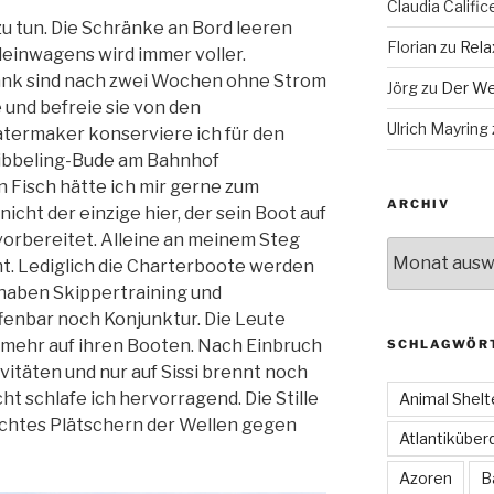
Claudia Calific
zu tun. Die Schränke an Bord leeren
Florian
zu
Rela
leinwagens wird immer voller.
ank sind nach zwei Wochen ohne Strom
Jörg
zu
Der We
e und befreie sie von den
Ulrich Mayring
termaker konserviere ich für den
 Kibbeling-Bude am Bahnhof
Fisch hätte ich mir gerne zum
ARCHIV
icht der einzige hier, der sein Boot auf
orbereitet. Alleine an meinem Steg
Archiv
. Lediglich die Charterboote werden
 haben Skippertraining und
enbar noch Konjunktur. Die Leute
mehr auf ihren Booten. Nach Einbruch
SCHLAGWÖR
vitäten und nur auf Sissi brennt noch
ht schlafe ich hervorragend. Die Stille
Animal Shelt
eichtes Plätschern der Wellen gegen
Atlantiküber
Azoren
B