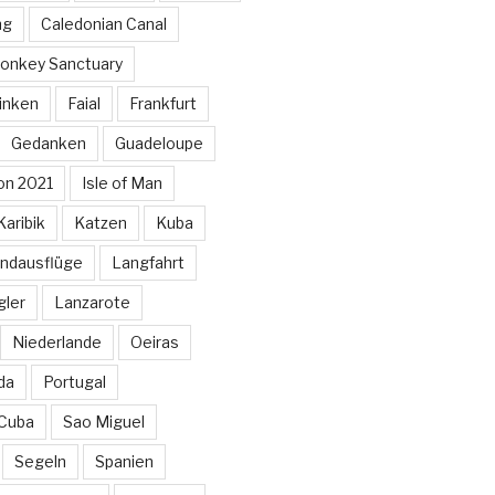
ng
Caledonian Canal
onkey Sanctuary
inken
Faial
Frankfurt
Gedanken
Guadeloupe
on 2021
Isle of Man
Karibik
Katzen
Kuba
ndausflüge
Langfahrt
gler
Lanzarote
Niederlande
Oeiras
da
Portugal
 Cuba
Sao Miguel
Segeln
Spanien