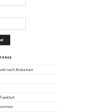
ITRÄGE
wein nach Aruba kam
rankfurt
r kommen