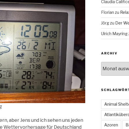
Claudia Calific
Florian
zu
Rela
Jörg
zu
Der We
Ulrich Mayring
ARCHIV
Archiv
SCHLAGWÖR
Animal Shelt
g
Atlantiküber
ern, aber Jens und ich sehen uns jeden
Azoren
B
e Wettervorhersage für Deutschland