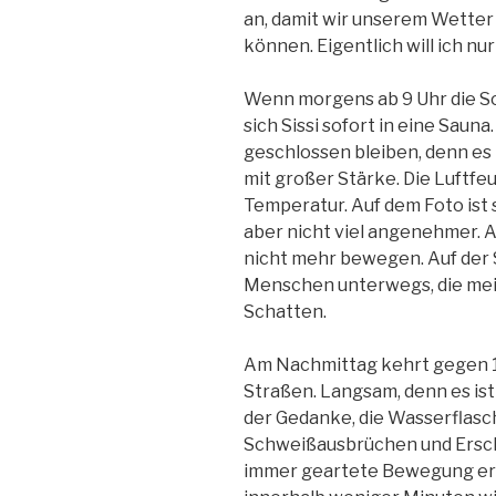
an, damit wir unserem Wette
können. Eigentlich will ich nu
Wenn morgens ab 9 Uhr die S
sich Sissi sofort in eine Saun
geschlossen bleiben, denn es 
mit großer Stärke. Die Luftfeu
Temperatur. Auf dem Foto ist 
aber nicht viel angenehmer. A
nicht mehr bewegen. Auf der 
Menschen unterwegs, die mei
Schatten.
Am Nachmittag kehrt gegen 15
Straßen. Langsam, denn es is
der Gedanke, die Wasserflasch
Schweißausbrüchen und Ersch
immer geartete Bewegung ers