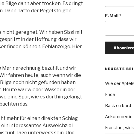
 Bilge dann aber trocken. Es dringt
n. Dann hätte der Pegel steigen
E-Mail
*
nicht geregnet. Wir haben Sissi mit
spritzt in der Hoffnung, dass wir
r finden können. Fehlanzeige. Hier
ie Marinarechnung bezahlt und wir
NEUESTE BE
Wir fahren heute, auch wenn wir die
 Bilge noch nicht gefunden haben.
Wie der Apfel
. Heute war wieder Wasser in der
Ende
dwo eine Spur, wie es dorthin gelangt
obachten das.
Back on bord
Ankommen in F
cht mehr für einen direkten Schlag
 ein interessantes Ausweichziel
Frankfurt, wi
is fünf Tage unterwegs sein. Und