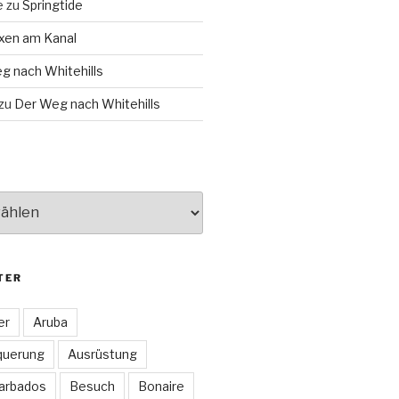
e
zu
Springtide
xen am Kanal
g nach Whitehills
zu
Der Weg nach Whitehills
TER
er
Aruba
querung
Ausrüstung
arbados
Besuch
Bonaire