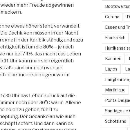
r wieder mehr Freude abgewinnen
Bootswartu
r meckern.
Corona
D
onne etwas höher steht, verwandelt
Essen und Tr
a. Die Dachluken müssen in der Nacht
Frankreich
regnet in der Karibik ständig und dazu
chtigkeit ist um die 80% – je nach
Hurrikansais
sie nur bei 74%, das macht das Leben
Kanaren
b 11 Uhr kann man sich eigentlich
Straße sind nur noch wenige
Lagos
La
sten befinden sich irgendwo im
Langfahrtse
Martinique
:30 Uhr das Leben zurück auf die
Ponta Delga
t immer noch über 30°C warm. Alleine
e holen zu gehen, führt zu
Santiago de
öpfung. Der Gedanke an wie auch
Schottland
chöpft sofort. Und dann kann es