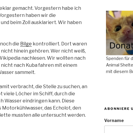
eeklar gemacht. Vorgestern habe ich
Vorgestern haben wir die
nd beim Zoll ausklariert. Wir haben
 noch die
Bilge
kontrolliert. Dort waren
da nicht hinein gehören. Wer nicht weiß,
 Wikipedia nachlesen. Wir wollten nach
Spenden für 
r nicht nach Kuba fahren mit einem
Animal Shelte
mit diesem B
 Wasser sammelt.
it verbracht, die Stelle zu suchen, an
bt viele Löcher im Schiff, durch die
ch Wasser eindringen kann. Diese
 Motorkühlwasser, das Echolot, den
ABONNIERE 
ilette mussten alle untersucht werden.
Vorname