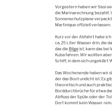
Vorgestern haben wir Sissi s
die Marinarechnung bezahlt. 
Sonnenschutzplane verpackt u
Martinique offiziell verlassen.
Kurz vor der Abfahrt habe ich
ca. 25 Liter Wasser drin, die 
das die
Bilge
ist, kann das bei
Kuba fahren. Wir wollten abe
Schiff, in dem sich ungeklärt
Das Wochenende haben wir dam
der das Boot undicht ist. Es gi
theoretisch und auch praktis
Borddurchbrüche für etwa das
Abfluss der Spüle oder der To
Dort kommt kein Wasser rein.