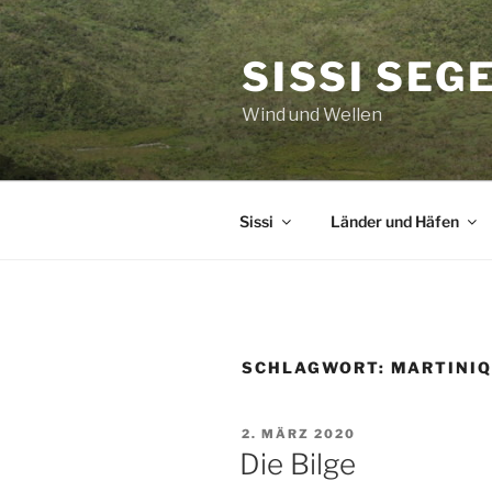
Zum
Inhalt
SISSI SEG
springen
Wind und Wellen
Sissi
Länder und Häfen
SCHLAGWORT:
MARTINI
VERÖFFENTLICHT
2. MÄRZ 2020
AM
Die Bilge