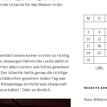
s die Ursache für das Wasser in der
M
D
3
4
10
11
17
18
24
25
erklärt einem keiner vorher so richtig.
31
rm, deswegen fahren die Leute dahin in
rher allen Leuten, wie toll es gewesen
« Jan.
. Der Atlantik hatte genau die richtige
childkröten gesehen. Jeden Tag war
 Klimaanlage im Hotel war etwas kalt
NEUESTE KO
s erkältet.“ Oder so ähnlich.
Klaus Willek