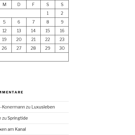
M
D
F
S
S
1
2
5
6
7
8
9
12
13
14
15
16
19
20
21
22
23
26
27
28
29
30
MMENTARE
en-Konermann
zu
Luxusleben
e
zu
Springtide
xen am Kanal