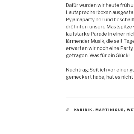
Dafür wurden wir heute früh u
Lautsprecherboxen ausgestat
Pyjamaparty her und beschallt
dröhnten, unsere Mastspitze 
lautstarke Parade in einer ni
lärmender Musik, die seit Tag
erwarten wir noch eine Party,
getragen. Was für ein Glück!
Nachtrag: Seit ich vor einer 
gemeckert habe, hat es nicht
SCHLAGWÖRTER
KARIBIK
,
MARTINIQUE
,
WE