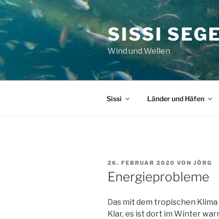
Zum
Inhalt
SISSI SEG
springen
Wind und Wellen
Sissi
Länder und Häfen
VERÖFFENTLICHT
26. FEBRUAR 2020
VON
JÖRG
AM
Energieprobleme
Das mit dem tropischen Klima 
Klar, es ist dort im Winter wa