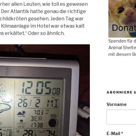
rher allen Leuten, wie toll es gewesen
. Der Atlantik hatte genau die richtige
childkröten gesehen. Jeden Tag war
 Klimaanlage im Hotel war etwas kalt
s erkältet.“ Oder so ähnlich.
Spenden für 
Animal Shelte
mit diesem B
ABONNIERE 
Vorname
E-Mail
*