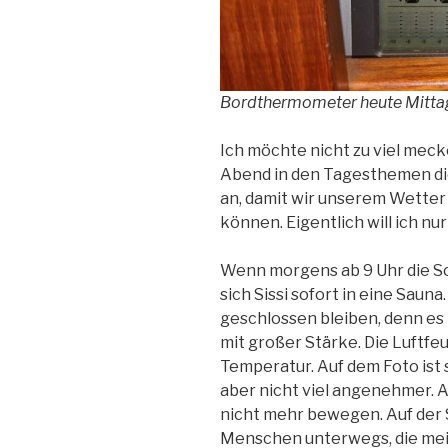
Bordthermometer heute Mitta
Ich möchte nicht zu viel meck
Abend in den Tagesthemen di
an, damit wir unserem Wette
können. Eigentlich will ich nu
Wenn morgens ab 9 Uhr die S
sich Sissi sofort in eine Saun
geschlossen bleiben, denn es 
mit großer Stärke. Die Luftfeu
Temperatur. Auf dem Foto ist 
aber nicht viel angenehmer. A
nicht mehr bewegen. Auf der 
Menschen unterwegs, die mei