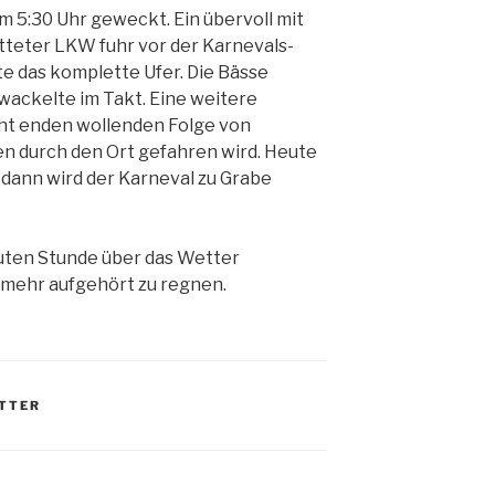
m 5:30 Uhr geweckt. Ein übervoll mit
teter LKW fuhr vor der Karnevals-
e das komplette Ufer. Die Bässe
wackelte im Takt. Eine weitere
cht enden wollenden Folge von
en durch den Ort gefahren wird. Heute
 dann wird der Karneval zu Grabe
guten Stunde über das Wetter
 mehr aufgehört zu regnen.
TTER