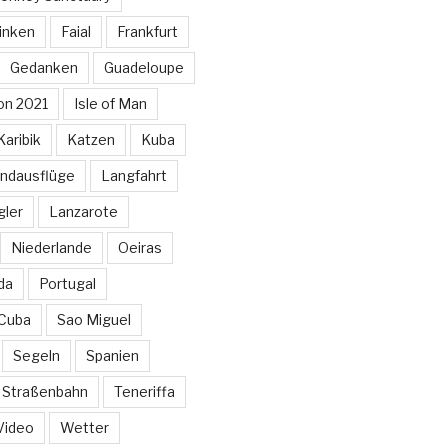
inken
Faial
Frankfurt
Gedanken
Guadeloupe
on 2021
Isle of Man
Karibik
Katzen
Kuba
ndausflüge
Langfahrt
gler
Lanzarote
Niederlande
Oeiras
da
Portugal
 Cuba
Sao Miguel
Segeln
Spanien
Straßenbahn
Teneriffa
Video
Wetter