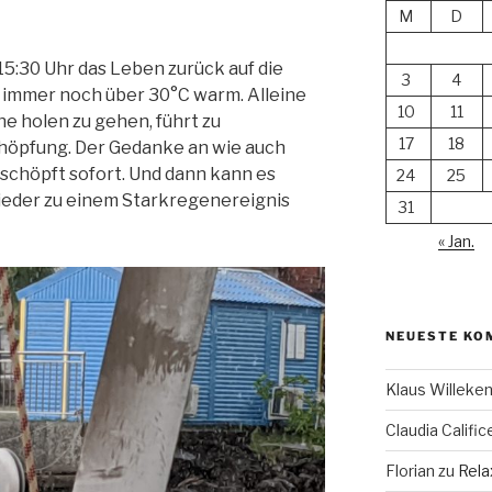
M
D
:30 Uhr das Leben zurück auf die
3
4
t immer noch über 30°C warm. Alleine
10
11
e holen zu gehen, führt zu
17
18
öpfung. Der Gedanke an wie auch
chöpft sofort. Und dann kann es
24
25
ieder zu einem Starkregenereignis
31
« Jan.
NEUESTE KO
Klaus Willek
Claudia Calific
Florian
zu
Rela