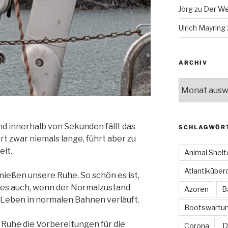
Jörg
zu
Der We
Ulrich Mayring
ARCHIV
Archiv
d innerhalb von Sekunden fällt das
SCHLAGWÖR
 zwar niemals lange, führt aber zu
eit.
Animal Shelt
Atlantiküber
enießen unsere Ruhe. So schön es ist,
t es auch, wenn der Normalzustand
Azoren
B
s Leben in normalen Bahnen verläuft.
Bootswartu
 Ruhe die Vorbereitungen für die
Corona
D