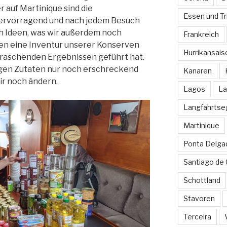
 auf Martinique sind die
Essen und Tr
ervorragend und nach jedem Besuch
h Ideen, was wir außerdem noch
Frankreich
en eine Inventur unserer Konserven
Hurrikansais
erraschenden Ergebnissen geführt hat.
gen Zutaten nur noch erschreckend
Kanaren
ir noch ändern.
Lagos
La
Langfahrtse
Martinique
Ponta Delga
Santiago de
Schottland
Stavoren
Terceira