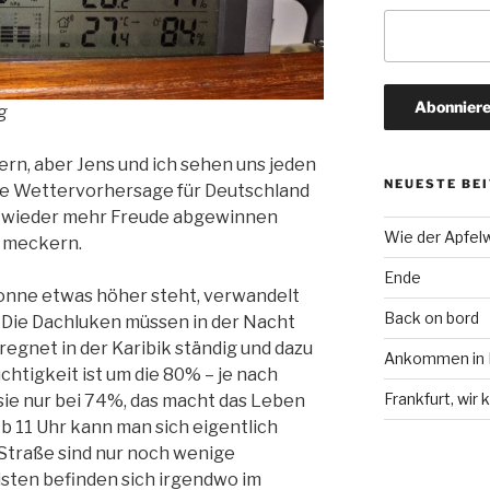
g
ern, aber Jens und ich sehen uns jeden
NEUESTE BE
e Wettervorhersage für Deutschland
r wieder mehr Freude abgewinnen
Wie der Apfel
r meckern.
Ende
onne etwas höher steht, verwandelt
Back on bord
a. Die Dachluken müssen in der Nacht
regnet in der Karibik ständig und dazu
Ankommen in F
chtigkeit ist um die 80% – je nach
Frankfurt, wi
sie nur bei 74%, das macht das Leben
b 11 Uhr kann man sich eigentlich
Straße sind nur noch wenige
sten befinden sich irgendwo im