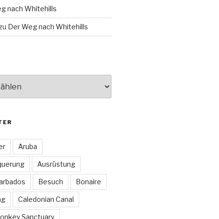
g nach Whitehills
zu
Der Weg nach Whitehills
TER
er
Aruba
querung
Ausrüstung
arbados
Besuch
Bonaire
ng
Caledonian Canal
onkey Sanctuary