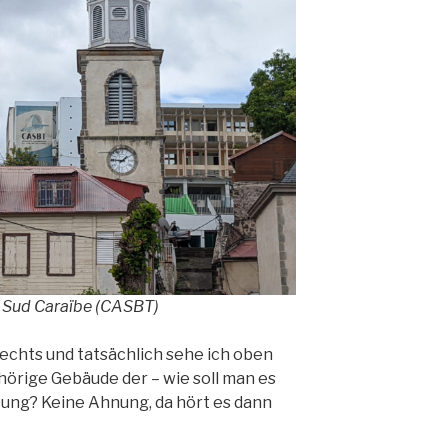
Sud Caraïbe (CASBT)
echts und tatsächlich sehe ich oben
örige Gebäude der – wie soll man es
ung? Keine Ahnung, da hört es dann