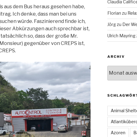
Claudia Calific
als aus dem Bus heraus gesehen habe,
Florian
zu
Rela
trag. Ich denke, dass man bei uns
uchen würde. Faszinierend finde ich,
Jörg
zu
Der We
 dieser Abkürzungen auch sprechbar ist,
Ulrich Mayring
 tatsächlich so, dass der große Mr.
on Monsieur) gegenüber von CREPS ist,
 CREPS.
ARCHIV
Archiv
SCHLAGWÖR
Animal Shelt
Atlantiküber
Azoren
B