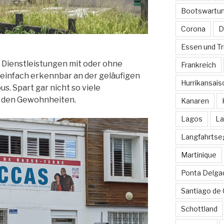
Bootswartu
Corona
D
Essen und Tr
e Dienstleistungen mit oder ohne
Frankreich
einfach erkennbar an der geläufigen
Hurrikansais
. Spart gar nicht so viele
u den Gewohnheiten.
Kanaren
Lagos
La
Langfahrtse
Martinique
Ponta Delga
Santiago de
Schottland