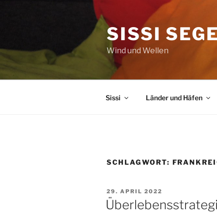
Zum
Inhalt
SISSI SEG
springen
Wind und Wellen
Sissi
Länder und Häfen
SCHLAGWORT:
FRANKRE
VERÖFFENTLICHT
29. APRIL 2022
AM
Überlebensstrateg