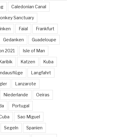
ng
Caledonian Canal
onkey Sanctuary
inken
Faial
Frankfurt
Gedanken
Guadeloupe
on 2021
Isle of Man
Karibik
Katzen
Kuba
ndausflüge
Langfahrt
gler
Lanzarote
Niederlande
Oeiras
da
Portugal
 Cuba
Sao Miguel
Segeln
Spanien