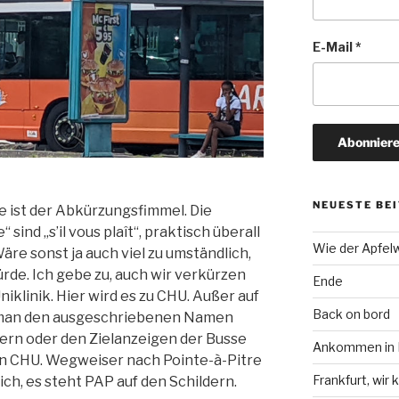
E-Mail
*
NEUESTE BE
e ist der Abkürzungsfimmel. Die
sind „s’il vous plaît“, praktisch überall
Wie der Apfel
äre sonst ja auch viel zu umständlich,
de. Ich gebe zu, auch wir verkürzen
Ende
niklinik. Hier wird es zu CHU. Außer auf
Back on bord
 man den ausgeschriebenen Namen
ern oder den Zielanzeigen der Busse
Ankommen in F
ben CHU. Wegweiser nach Pointe-à-Pitre
Frankfurt, wi
ch, es steht PAP auf den Schildern.