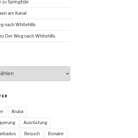
e
zu
Springtide
xen am Kanal
g nach Whitehills
zu
Der Weg nach Whitehills
TER
er
Aruba
querung
Ausrüstung
arbados
Besuch
Bonaire