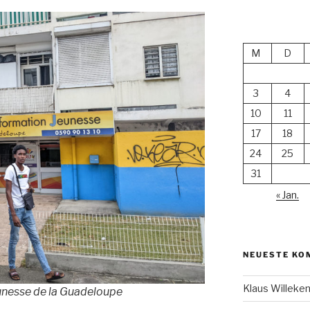
M
D
3
4
10
11
17
18
24
25
31
« Jan.
NEUESTE KO
Klaus Willek
unesse de la Guadeloupe