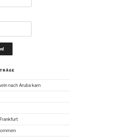
ITRÄGE
wein nach Aruba kam
rankfurt
r kommen