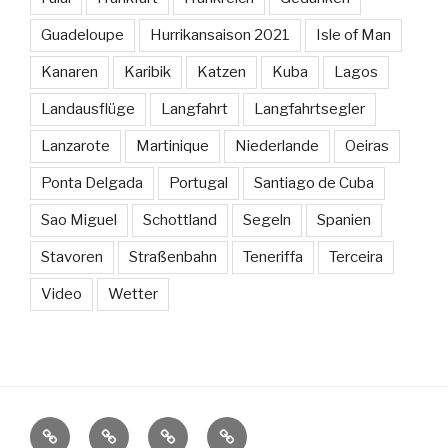
Guadeloupe
Hurrikansaison 2021
Isle of Man
Kanaren
Karibik
Katzen
Kuba
Lagos
Landausflüge
Langfahrt
Langfahrtsegler
Lanzarote
Martinique
Niederlande
Oeiras
Ponta Delgada
Portugal
Santiago de Cuba
Sao Miguel
Schottland
Segeln
Spanien
Stavoren
Straßenbahn
Teneriffa
Terceira
Video
Wetter
Sissi
Länder
Weitere
Kontakt