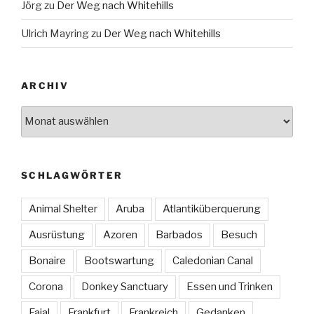
Jörg
zu
Der Weg nach Whitehills
Ulrich Mayring
zu
Der Weg nach Whitehills
ARCHIV
Archiv
SCHLAGWÖRTER
Animal Shelter
Aruba
Atlantiküberquerung
Ausrüstung
Azoren
Barbados
Besuch
Bonaire
Bootswartung
Caledonian Canal
Corona
Donkey Sanctuary
Essen und Trinken
Faial
Frankfurt
Frankreich
Gedanken