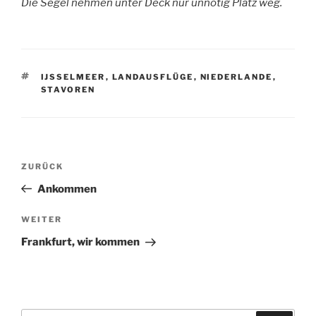
Die Segel nehmen unter Deck nur unnötig Platz weg.
SCHLAGWÖRTER
IJSSELMEER
,
LANDAUSFLÜGE
,
NIEDERLANDE
,
STAVOREN
Beitragsnavigation
Vorheriger
ZURÜCK
Beitrag
Ankommen
Nächster
WEITER
Beitrag
Frankfurt, wir kommen