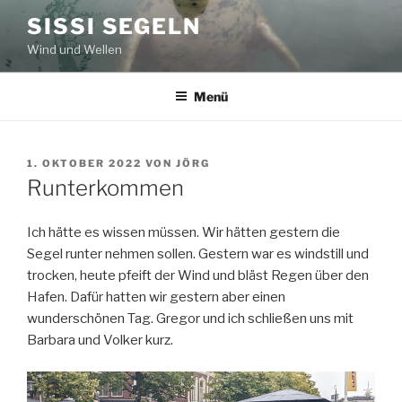
Zum
SISSI SEGELN
Inhalt
Wind und Wellen
springen
Menü
VERÖFFENTLICHT
1. OKTOBER 2022
VON
JÖRG
AM
Runterkommen
Ich hätte es wissen müssen. Wir hätten gestern die
Segel runter nehmen sollen. Gestern war es windstill und
trocken, heute pfeift der Wind und bläst Regen über den
Hafen. Dafür hatten wir gestern aber einen
wunderschönen Tag. Gregor und ich schließen uns mit
Barbara und Volker kurz.