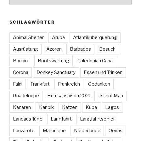
SCHLAGWÖRTER
Animal Shelter
Aruba
Atlantiküberquerung
Ausrüstung
Azoren
Barbados
Besuch
Bonaire
Bootswartung
Caledonian Canal
Corona
Donkey Sanctuary
Essen und Trinken
Faial
Frankfurt
Frankreich
Gedanken
Guadeloupe
Hurrikansaison 2021
Isle of Man
Kanaren
Karibik
Katzen
Kuba
Lagos
Landausflüge
Langfahrt
Langfahrtsegler
Lanzarote
Martinique
Niederlande
Oeiras