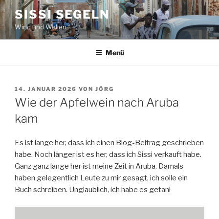
Zum
SISSI SEGELN
Inhalt
Wind und Wellen
springen
Menü
VERÖFFENTLICHT
14. JANUAR 2026
VON
JÖRG
AM
Wie der Apfelwein nach Aruba
kam
Es ist lange her, dass ich einen Blog-Beitrag geschrieben
habe. Noch länger ist es her, dass ich Sissi verkauft habe.
Ganz ganz lange her ist meine Zeit in Aruba. Damals
haben gelegentlich Leute zu mir gesagt, ich solle ein
Buch schreiben. Unglaublich, ich habe es getan!