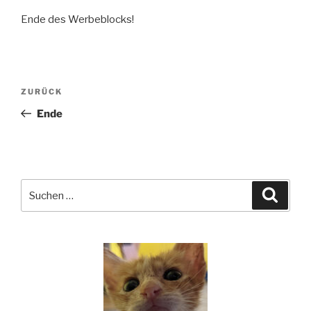
Ende des Werbeblocks!
Beitragsnavigation
Vorheriger
ZURÜCK
Beitrag
Ende
Suchen
Suche
nach: