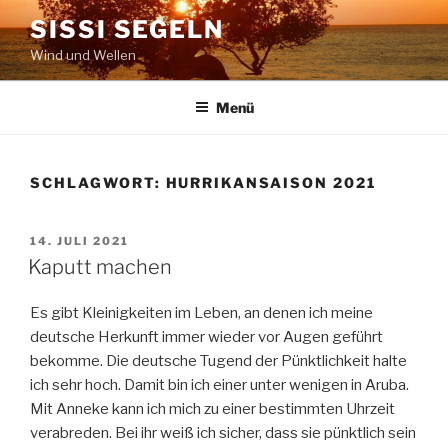
Zum
SISSI SEGELN
Inhalt
Wind und Wellen
springen
Menü
SCHLAGWORT:
HURRIKANSAISON 2021
VERÖFFENTLICHT
14. JULI 2021
AM
Kaputt machen
Es gibt Kleinigkeiten im Leben, an denen ich meine
deutsche Herkunft immer wieder vor Augen geführt
bekomme. Die deutsche Tugend der Pünktlichkeit halte
ich sehr hoch. Damit bin ich einer unter wenigen in Aruba.
Mit Anneke kann ich mich zu einer bestimmten Uhrzeit
verabreden. Bei ihr weiß ich sicher, dass sie pünktlich sein