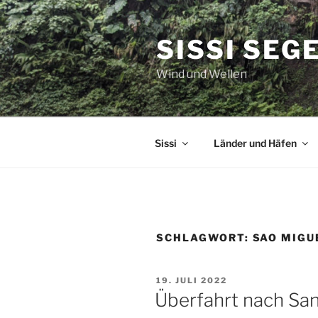
Zum
Inhalt
SISSI SEG
springen
Wind und Wellen
Sissi
Länder und Häfen
SCHLAGWORT:
SAO MIGU
VERÖFFENTLICHT
19. JULI 2022
AM
Überfahrt nach San