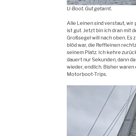
U-Boot. Gut getarnt.
Alle Leinen sind verstaut, wi
ist gut. Jetzt bin ich dran mit
Großsegel will nach oben. Es z
blöd war, die Reffleinen recht
seinem Platz. Ich kehre zurüc
dauert nur Sekunden, dann dar
wieder, endlich. Bisher waren 
Motorboot-Trips.