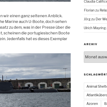
Claudia Calific
Florian
zu
Rela
n wir einen ganz seltenen Anblick.
Jörg
zu
Der We
sche Marine auch U-Boote, doch sehen
satz zu dem, was in der Presse über die
Ulrich Mayring
st, scheinen die portugiesischen Boote
in. Jedenfalls hat es dieses Exemplar
ARCHIV
Archiv
SCHLAGWÖR
Animal Shelt
Atlantiküber
Azoren
B