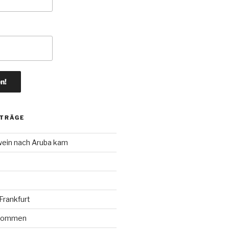
ITRÄGE
wein nach Aruba kam
rankfurt
r kommen