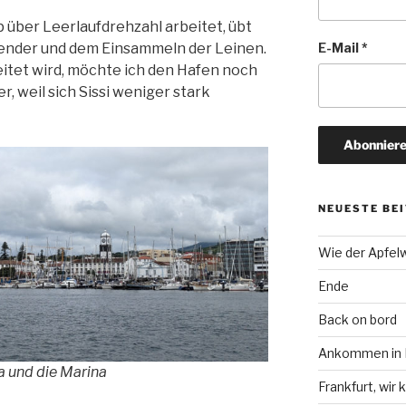
über Leerlaufdrehzahl arbeitet, übt
Fender und dem Einsammeln der Leinen.
E-Mail
*
itet wird, möchte ich den Hafen noch
er, weil sich Sissi weniger stark
NEUESTE BE
Wie der Apfel
Ende
Back on bord
Ankommen in F
a und die Marina
Frankfurt, wi