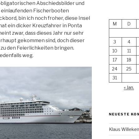
obligatorischen Abschiedsbilder und
en einlaufenden Fischerbooten
ckbord, bin ich noch froher, diese Insel
M
D
at ein dicker Kreuzfahrer in Ponta
int zwar, dass dieses Jahr nur sehr
erhaupt gekommen sind, doch dieser
3
4
 zu den Feierlichkeiten bringen.
10
11
 jedenfalls weg.
17
18
24
25
31
« Jan.
NEUESTE KO
Klaus Willek