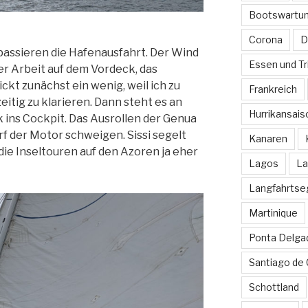
Bootswartu
Corona
D
r passieren die Hafenausfahrt. Der Wind
Essen und Tr
 der Arbeit auf dem Vordeck, das
ickt zunächst ein wenig, weil ich zu
Frankreich
zeitig zu klarieren. Dann steht es an
Hurrikansais
k ins Cockpit. Das Ausrollen der Genua
f der Motor schweigen. Sissi segelt
Kanaren
die Inseltouren auf den Azoren ja eher
Lagos
La
Langfahrtse
Martinique
Ponta Delga
Santiago de
Schottland