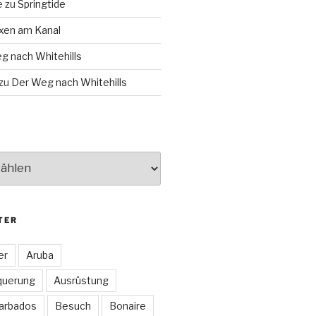
e
zu
Springtide
xen am Kanal
g nach Whitehills
zu
Der Weg nach Whitehills
TER
er
Aruba
querung
Ausrüstung
arbados
Besuch
Bonaire