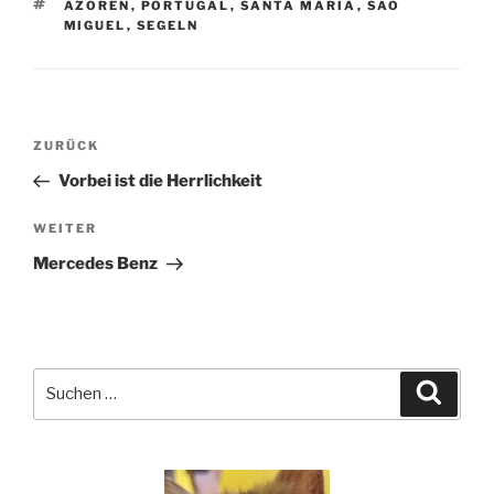
SCHLAGWÖRTER
AZOREN
,
PORTUGAL
,
SANTA MARIA
,
SAO
MIGUEL
,
SEGELN
Beitragsnavigation
Vorheriger
ZURÜCK
Beitrag
Vorbei ist die Herrlichkeit
Nächster
WEITER
Beitrag
Mercedes Benz
Suchen
Suche
nach: