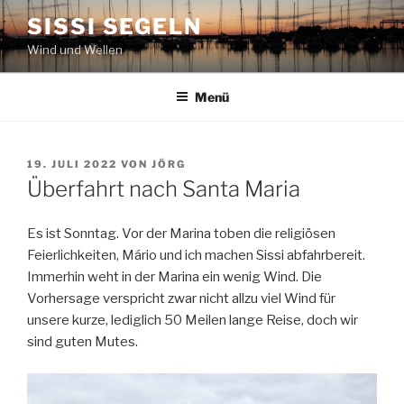
Zum
SISSI SEGELN
Inhalt
Wind und Wellen
springen
Menü
VERÖFFENTLICHT
19. JULI 2022
VON
JÖRG
AM
Überfahrt nach Santa Maria
Es ist Sonntag. Vor der Marina toben die religiösen
Feierlichkeiten, Mário und ich machen Sissi abfahrbereit.
Immerhin weht in der Marina ein wenig Wind. Die
Vorhersage verspricht zwar nicht allzu viel Wind für
unsere kurze, lediglich 50 Meilen lange Reise, doch wir
sind guten Mutes.