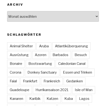
ARCHIV
Archiv
SCHLAGWÖRTER
Animal Shelter
Aruba
Atlantiküberquerung
Ausrüstung
Azoren
Barbados
Besuch
Bonaire
Bootswartung
Caledonian Canal
Corona
Donkey Sanctuary
Essen und Trinken
Faial
Frankfurt
Frankreich
Gedanken
Guadeloupe
Hurrikansaison 2021
Isle of Man
Kanaren
Karibik
Katzen
Kuba
Lagos