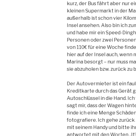
kurz, der Bus fährt aber nur ei
kleinen Supermarkt in der Ma
außerhalb ist schon vier Kilo
Insel ansehen. Also bin ich 
und habe mir ein Speed-Dinghi 
Personen oder zwei Personen 
von 110€ für eine Woche finde
hier auf der Insel auch, wenn
Marina besorgt – nur muss ma
sie abzuholen bzw. zurück zu 
Der Autovermieter ist ein fa
Kreditkarte durch das Gerät g
Autoschlüssel in die Hand. Ic
sagt mir, dass der Wagen hint
finde ich eine Menge Schäden
fotografiere. Ich gehe zurück 
mit seinem Handy und bitte ihn
antwortet mit den Worten „It’s o