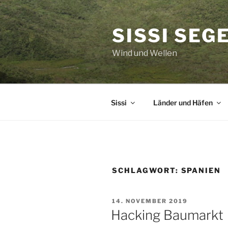
Zum
Inhalt
SISSI SEG
springen
Wind und Wellen
Sissi
Länder und Häfen
SCHLAGWORT:
SPANIEN
VERÖFFENTLICHT
14. NOVEMBER 2019
AM
Hacking Baumarkt