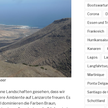
Bootswartu
Corona
D
Essen und Tr
Frankreich
Hurrikansais
Kanaren
Lagos
La
Langfahrtse
Martinique
Meer
Ponta Delga
üne Landschaften gesehen, dass wir
Santiago de
re Ambiente auf Lanzarote freuen. Es
Schottland
ll dominieren die Farben Braun,