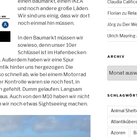
einen Baumarkt, einen IKEA
Claudia Calific
und noch andere große Läden.
Florian
zu
Rela
Wir sind uns einig, dass wir dort
noch einmal hin müssen.
Jörg
zu
Der We
Ulrich Mayring
In den Baumarkt müssen wir
sowieso, denn unser 10er
Schlüssel ist im Hafenbecken
ARCHIV
 Außerdem haben wir eine Spur
ntik hinter uns hergezogen. Die
Archiv
 so schnell ab, wie bei einem Motorrad
r Kontrolle waren sie noch fest, in
n gefehlt. Dumm gelaufen. Langsam
SCHLAGWÖR
us. Auch von den M10 haben wir nicht
en wir noch etwas Sightseeing machen.
Animal Shelt
Atlantiküber
Azoren
B