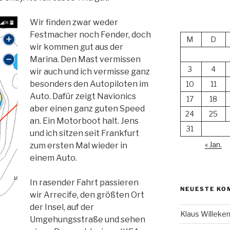
Wir finden zwar weder
Festmacher noch Fender, doch
M
D
wir kommen gut aus der
Marina. Den Mast vermissen
3
4
wir auch und ich vermisse ganz
besonders den Autopiloten im
10
11
Auto. Dafür zeigt Navionics
17
18
aber einen ganz guten Speed
24
25
an. Ein Motorboot halt. Jens
31
und ich sitzen seit Frankfurt
« Jan.
zum ersten Mal wieder in
einem Auto.
In rasender Fahrt passieren
NEUESTE KO
wir Arrecife, den größten Ort
der Insel, auf der
Klaus Willek
Umgehungsstraße und sehen