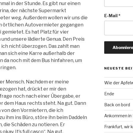
nmal in der Stunde. Es gibt nur einen
rina, der nächste Supermarkt
E-Mail
*
meter weg. Außerdem wollen wir uns die
zum örtlichen Autovermieter gegangen
gemietet. Es hat Platz für vier
und unsere lädierte Genua. Den Preis
 ich nicht überzogen. Das zahlt man
 man sich eine Karre außerhalb der
n da noch mit dem Bus hinfahren, um
bringen.
NEUESTE BE
uler Mensch. Nachdem er meine
Wie der Apfel
ezogen hat, drückt er mir den
Ende
h frage noch nach einer Übergabe, er
er dem Haus rechts steht. Na gut. Dann
Back on bord
 von den Vormietern, die ich
Ankommen in F
zu ihm ins Büro, störe ihn beim Daddeln
, die Schäden zu notieren. Er
Frankfurt, wi
kay. It’s full casco“. Na gut.