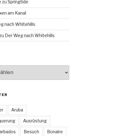
e
zu
Springtide
xen am Kanal
g nach Whitehills
zu
Der Weg nach Whitehills
TER
er
Aruba
querung
Ausrüstung
arbados
Besuch
Bonaire