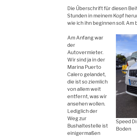
Die Überschrift für diesen Be
Stunden in meinem Kopf herum.
wie ich ihn beginnen soll. Am
Am Anfang war
der
Autovermieter.
Wir sind ja in der
Marina Puerto
Calero gelandet,
die ist so ziemlich
von allem weit
entfernt, was wir
ansehen wollen.
Lediglich der
Weg zur
Speed Di
Bushaltestelle ist
Boden
einigermaßen