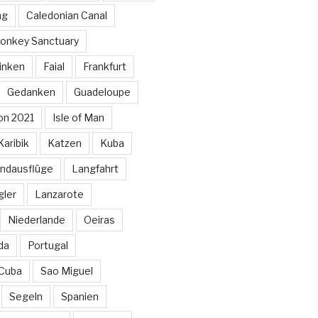
ng
Caledonian Canal
onkey Sanctuary
inken
Faial
Frankfurt
Gedanken
Guadeloupe
on 2021
Isle of Man
Karibik
Katzen
Kuba
ndausflüge
Langfahrt
gler
Lanzarote
Niederlande
Oeiras
da
Portugal
 Cuba
Sao Miguel
Segeln
Spanien