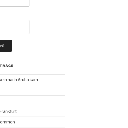
ITRÄGE
wein nach Aruba kam
rankfurt
r kommen