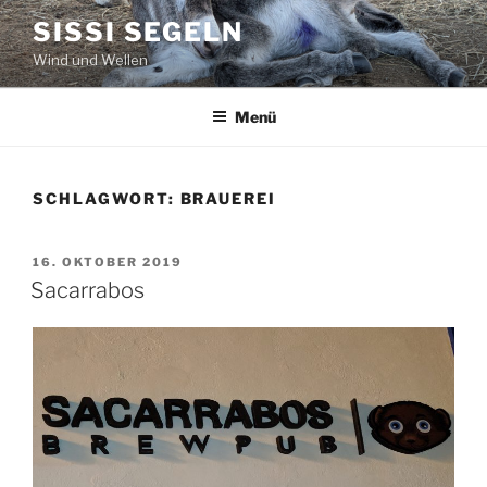
Zum
SISSI SEGELN
Inhalt
Wind und Wellen
springen
Menü
SCHLAGWORT:
BRAUEREI
VERÖFFENTLICHT
16. OKTOBER 2019
AM
Sacarrabos