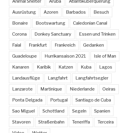
Animal Shelter
Aruba
Atlantiküberquerung
Ausrüstung
Azoren
Barbados
Besuch
Bonaire
Bootswartung
Caledonian Canal
Corona
Donkey Sanctuary
Essen und Trinken
Faial
Frankfurt
Frankreich
Gedanken
Guadeloupe
Hurrikansaison 2021
Isle of Man
Kanaren
Karibik
Katzen
Kuba
Lagos
Landausflüge
Langfahrt
Langfahrtsegler
Lanzarote
Martinique
Niederlande
Oeiras
Ponta Delgada
Portugal
Santiago de Cuba
Sao Miguel
Schottland
Segeln
Spanien
Stavoren
Straßenbahn
Teneriffa
Terceira