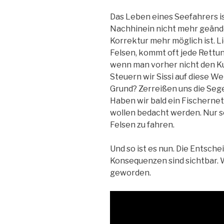
Das Leben eines Seefahrers is
Nachhinein nicht mehr geände
Korrektur mehr möglich ist. Li
Felsen, kommt oft jede Rettu
wenn man vorher nicht den Ku
Steuern wir Sissi auf diese Wei
Grund? Zerreißen uns die Seg
Haben wir bald ein Fischernet
wollen bedacht werden. Nur s
Felsen zu fahren.
Und so ist es nun. Die Entsch
Konsequenzen sind sichtbar. W
geworden.