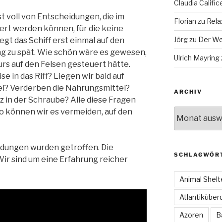
Claudia Calific
t voll von Entscheidungen, die im
Florian
zu
Rela
rt werden können, für die keine
Jörg
zu
Der We
egt das Schiff erst einmal auf den
ng zu spät. Wie schön wäre es gewesen,
Ulrich Mayring
rs auf den Felsen gesteuert hätte.
se in das Riff? Liegen wir bald auf
el? Verderben die Nahrungsmittel?
ARCHIV
z in der Schraube? Alle diese Fragen
Archiv
o können wir es vermeiden, auf den
eidungen wurden getroffen. Die
SCHLAGWÖR
ir sind um eine Erfahrung reicher
Animal Shelt
Atlantiküber
Azoren
B