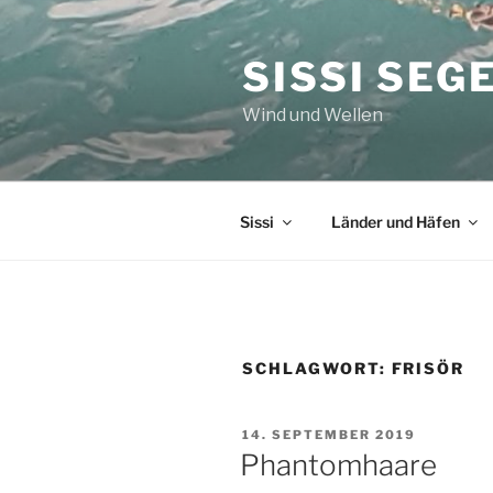
Zum
Inhalt
SISSI SEG
springen
Wind und Wellen
Sissi
Länder und Häfen
SCHLAGWORT:
FRISÖR
VERÖFFENTLICHT
14. SEPTEMBER 2019
AM
Phantomhaare