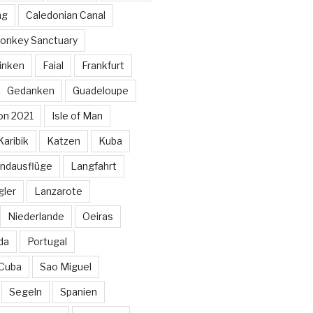
ng
Caledonian Canal
onkey Sanctuary
inken
Faial
Frankfurt
Gedanken
Guadeloupe
on 2021
Isle of Man
Karibik
Katzen
Kuba
ndausflüge
Langfahrt
gler
Lanzarote
Niederlande
Oeiras
da
Portugal
 Cuba
Sao Miguel
Segeln
Spanien