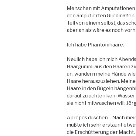
Menschen mit Amputationen 
den amputierten Gliedmaßen.
Teil von einem selbst, das scho
aber an als wäre es noch vor
Ich habe Phantomhaare.
Neulich habe ich mich Abends 
Haargummi aus den Haaren zieh
an, wandern meine Hände wie
Haare herauszuziehen. Meine Br
Haare in den Bügeln hängenbl
darauf zu achten kein Wasser 
sie nicht mitwaschen will. Jör
Apropos duschen – Nach mein
mußte ich sehr erstaunt etwas
die Erschütterung der Macht.