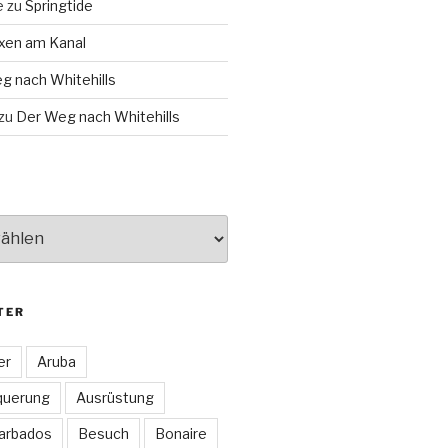
e
zu
Springtide
xen am Kanal
g nach Whitehills
zu
Der Weg nach Whitehills
TER
er
Aruba
querung
Ausrüstung
arbados
Besuch
Bonaire