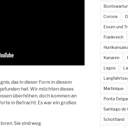
Bootswartu
Corona
D
Essen und Tr
Frankreich
Hurrikansais
Kanaren
Lagos
La
Langfahrtse
nis, das in dieser Form in diesem
Martinique
 gefunden hat. Wir möchten dieses
messen überhöhen, doch kommen an
Ponta Delga
orte in Betracht. Es war ein großes
Santiago de
Schottland
loren. Sie sind weg.