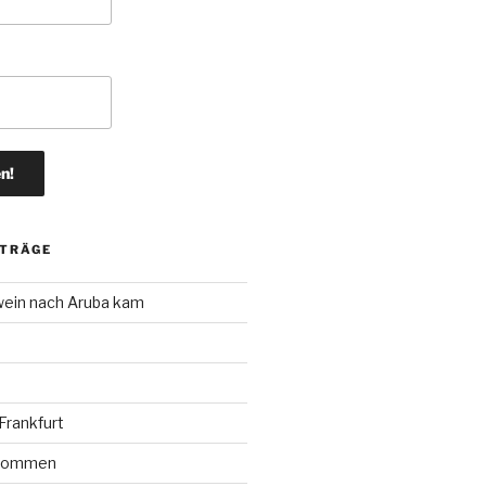
ITRÄGE
wein nach Aruba kam
rankfurt
r kommen