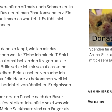
verspüren oftmals noch Schmerzen in
 Das nennt man Phantomschmerz. Ein
n immer da war, fehlt. Es fühlt sich
handen.
dabei ertappt, wie ich mir das
Spenden für 
en wollte. Ziehe ich mir ein T-Shirt
Animal Shelte
mit diesem B
 automatisch an den Kragen um die
ille setze ich mir so auf das keine
eiben. Beim duschen versuche ich
auf die Haare zu bekommen, weil ich
g berichtet von ähnlichen Ereignissen.
ABONNIERE 
er ersten Dusche nach der Rasur
Vorname
 feststellen. Ich spürte so etwas wie
 Meine Sackhaare sind nun länger als