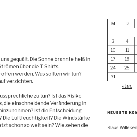
M
D
3
4
10
11
17
18
uns gequält. Die Sonne brannte heiß in
Strömen über die T-Shirts.
24
25
ffen werden. Was sollten wir tun?
31
uf verzichten.
« Jan.
ssprechliche zu tun? Ist das Risiko
, die einschneidende Veränderung in
inzunehmen? Ist die Entscheidung
NEUESTE KO
? Die Luftfeuchtigkeit? Die Windstärke
 jetzt schon so weit sein? Wie sehen die
Klaus Willek