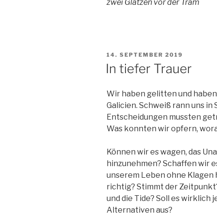
zwei Glatzen vor der Tram
VERÖFFENTLICHT
14. SEPTEMBER 2019
AM
In tiefer Trauer
Wir haben gelitten und haben 
Galicien. Schweiß rann uns in 
Entscheidungen mussten getro
Was konnten wir opfern, wora
Können wir es wagen, das Unau
hinzunehmen? Schaffen wir es
unserem Leben ohne Klagen h
richtig? Stimmt der Zeitpunkt
und die Tide? Soll es wirklich
Alternativen aus?