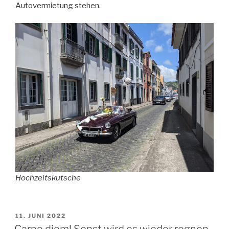
Autovermietung stehen.
Hochzeitskutsche
VERÖFFENTLICHT
11. JUNI 2022
AM
Carpe diem! Sonst wird es wieder regnen.