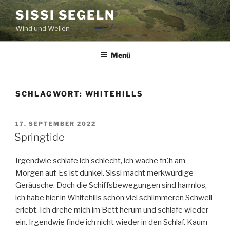
Zum
SISSI SEGELN
Inhalt
Wind und Wellen
springen
Menü
SCHLAGWORT:
WHITEHILLS
VERÖFFENTLICHT
17. SEPTEMBER 2022
AM
Springtide
Irgendwie schlafe ich schlecht, ich wache früh am
Morgen auf. Es ist dunkel. Sissi macht merkwürdige
Geräusche. Doch die Schiffsbewegungen sind harmlos,
ich habe hier in Whitehills schon viel schlimmeren Schwell
erlebt. Ich drehe mich im Bett herum und schlafe wieder
ein. Irgendwie finde ich nicht wieder in den Schlaf. Kaum