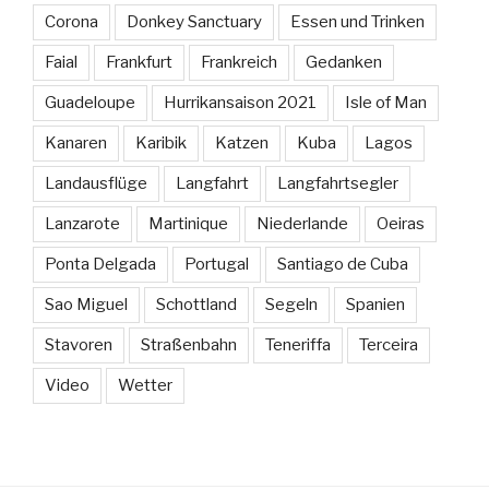
Corona
Donkey Sanctuary
Essen und Trinken
Faial
Frankfurt
Frankreich
Gedanken
Guadeloupe
Hurrikansaison 2021
Isle of Man
Kanaren
Karibik
Katzen
Kuba
Lagos
Landausflüge
Langfahrt
Langfahrtsegler
Lanzarote
Martinique
Niederlande
Oeiras
Ponta Delgada
Portugal
Santiago de Cuba
Sao Miguel
Schottland
Segeln
Spanien
Stavoren
Straßenbahn
Teneriffa
Terceira
Video
Wetter