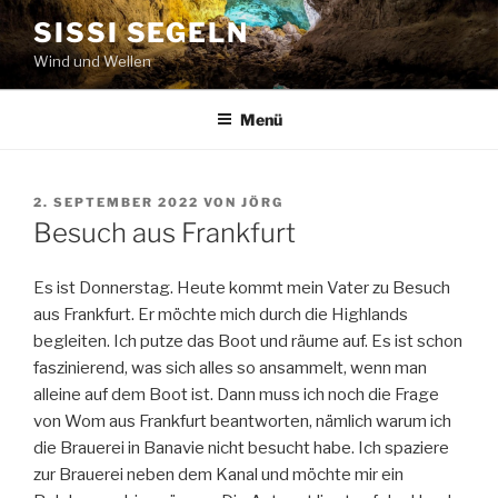
Zum
SISSI SEGELN
Inhalt
Wind und Wellen
springen
Menü
VERÖFFENTLICHT
2. SEPTEMBER 2022
VON
JÖRG
AM
Besuch aus Frankfurt
Es ist Donnerstag. Heute kommt mein Vater zu Besuch
aus Frankfurt. Er möchte mich durch die Highlands
begleiten. Ich putze das Boot und räume auf. Es ist schon
faszinierend, was sich alles so ansammelt, wenn man
alleine auf dem Boot ist. Dann muss ich noch die Frage
von Wom aus Frankfurt beantworten, nämlich warum ich
die Brauerei in Banavie nicht besucht habe. Ich spaziere
zur Brauerei neben dem Kanal und möchte mir ein