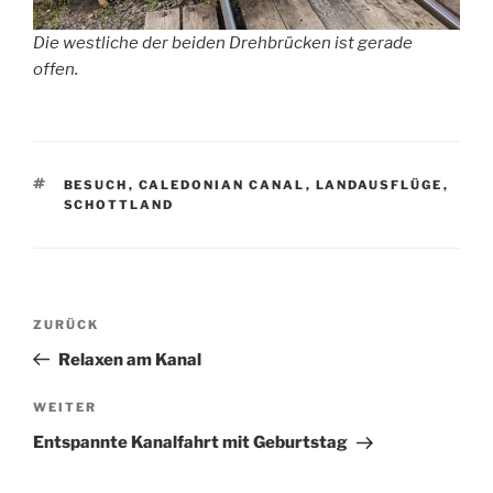
Die westliche der beiden Drehbrücken ist gerade
offen.
SCHLAGWÖRTER
BESUCH
,
CALEDONIAN CANAL
,
LANDAUSFLÜGE
,
SCHOTTLAND
Beitragsnavigation
Vorheriger
ZURÜCK
Beitrag
Relaxen am Kanal
Nächster
WEITER
Beitrag
Entspannte Kanalfahrt mit Geburtstag