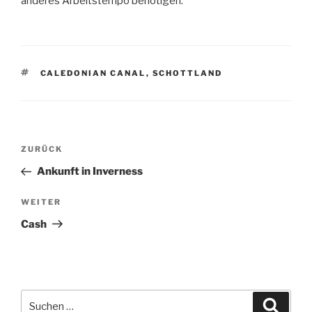
anderes Arbeitstempo benötigen.
SCHLAGWÖRTER
CALEDONIAN CANAL
,
SCHOTTLAND
Beitragsnavigation
Vorheriger
ZURÜCK
Beitrag
Ankunft in Inverness
Nächster
WEITER
Beitrag
Cash
Suchen
Suche