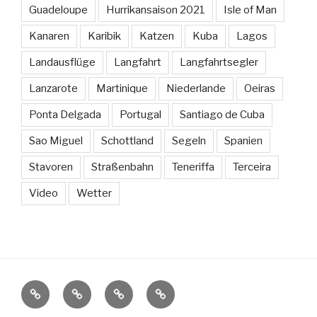
Guadeloupe
Hurrikansaison 2021
Isle of Man
Kanaren
Karibik
Katzen
Kuba
Lagos
Landausflüge
Langfahrt
Langfahrtsegler
Lanzarote
Martinique
Niederlande
Oeiras
Ponta Delgada
Portugal
Santiago de Cuba
Sao Miguel
Schottland
Segeln
Spanien
Stavoren
Straßenbahn
Teneriffa
Terceira
Video
Wetter
Sissi
Länder
Weitere
Kontakt
und
Segelblogs