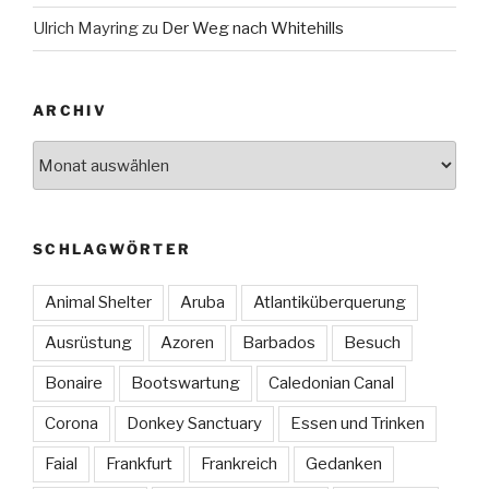
Ulrich Mayring
zu
Der Weg nach Whitehills
ARCHIV
Archiv
SCHLAGWÖRTER
Animal Shelter
Aruba
Atlantiküberquerung
Ausrüstung
Azoren
Barbados
Besuch
Bonaire
Bootswartung
Caledonian Canal
Corona
Donkey Sanctuary
Essen und Trinken
Faial
Frankfurt
Frankreich
Gedanken