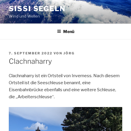
Zum
SISSI SEGELN
Inhalt
Wind und Wellen
springen
Menü
VERÖFFENTLICHT
7. SEPTEMBER 2022
VON
JÖRG
AM
Clachnaharry
Clachnaharry ist ein Ortsteil von Inverness. Nach diesem
Ortsteil ist die Seeschleuse benannt, eine
Eisenbahnbrücke ebenfalls und eine weitere Schleuse,
die „Arbeiterschleuse“.