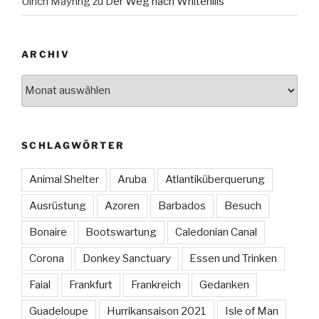
Ulrich Mayring
zu
Der Weg nach Whitehills
ARCHIV
Archiv
SCHLAGWÖRTER
Animal Shelter
Aruba
Atlantiküberquerung
Ausrüstung
Azoren
Barbados
Besuch
Bonaire
Bootswartung
Caledonian Canal
Corona
Donkey Sanctuary
Essen und Trinken
Faial
Frankfurt
Frankreich
Gedanken
Guadeloupe
Hurrikansaison 2021
Isle of Man