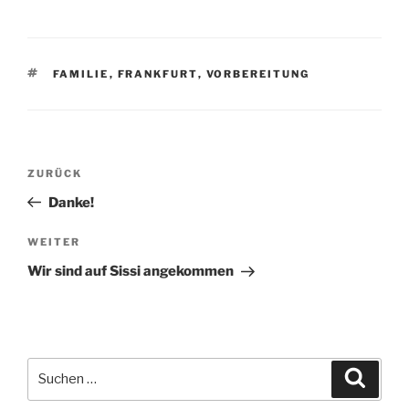
SCHLAGWÖRTER
FAMILIE
,
FRANKFURT
,
VORBEREITUNG
Beitragsnavigation
Vorheriger
ZURÜCK
Beitrag
Danke!
Nächster
WEITER
Beitrag
Wir sind auf Sissi angekommen
Suchen
Suche
nach: