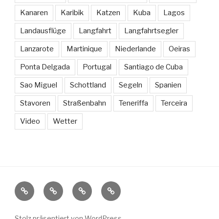
Kanaren
Karibik
Katzen
Kuba
Lagos
Landausflüge
Langfahrt
Langfahrtsegler
Lanzarote
Martinique
Niederlande
Oeiras
Ponta Delgada
Portugal
Santiago de Cuba
Sao Miguel
Schottland
Segeln
Spanien
Stavoren
Straßenbahn
Teneriffa
Terceira
Video
Wetter
Sissi
Länder
Weitere
Kontakt
und
Segelblogs
Häfen
Stolz präsentiert von WordPress