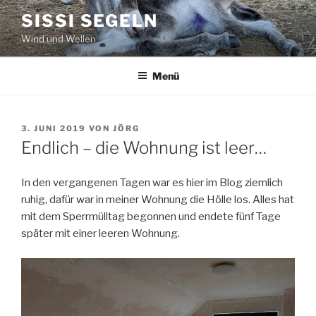
Zum
SISSI SEGELN
Inhalt
Wind und Wellen
springen
Menü
VERÖFFENTLICHT
3. JUNI 2019
VON
JÖRG
AM
Endlich – die Wohnung ist leer…
In den vergangenen Tagen war es hier im Blog ziemlich
ruhig, dafür war in meiner Wohnung die Hölle los. Alles hat
mit dem Sperrmülltag begonnen und endete fünf Tage
später mit einer leeren Wohnung.