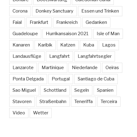
Corona
Donkey Sanctuary
Essen und Trinken
Faial
Frankfurt
Frankreich
Gedanken
Guadeloupe
Hurrikansaison 2021
Isle of Man
Kanaren
Karibik
Katzen
Kuba
Lagos
Landausflüge
Langfahrt
Langfahrtsegler
Lanzarote
Martinique
Niederlande
Oeiras
Ponta Delgada
Portugal
Santiago de Cuba
Sao Miguel
Schottland
Segeln
Spanien
Stavoren
Straßenbahn
Teneriffa
Terceira
Video
Wetter