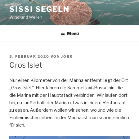
Zum
SISSI SEGELN
Inhalt
Wind und Wellen
springen
Menü
VERÖFFENTLICHT
5. FEBRUAR 2020
VON
JÖRG
AM
Gros Islet
Nur einen Kilometer von der Marina entfernt liegt der Ort
„Gros Islet“. Hier fahren die Sammeltaxi-Busse hin, die
die Marina mit der Hauptstadt verbinden. Wir laufen dort
hin, um außerhalb der Marina etwas in einem Restaurant
zu essen. Außerdem wollen wir sehen, wo und wie die
Einheimischen leben. In der Marina ist man schon ziemlich
für sich.