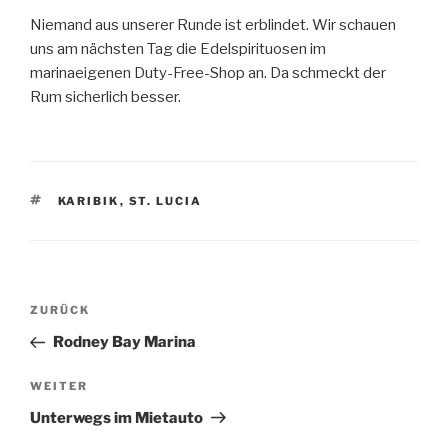
Niemand aus unserer Runde ist erblindet. Wir schauen
uns am nächsten Tag die Edelspirituosen im
marinaeigenen Duty-Free-Shop an. Da schmeckt der
Rum sicherlich besser.
SCHLAGWÖRTER
KARIBIK
,
ST. LUCIA
Beitragsnavigation
Vorheriger
ZURÜCK
Beitrag
Rodney Bay Marina
Nächster
WEITER
Beitrag
Unterwegs im Mietauto