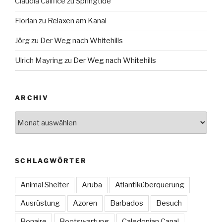
Claudia Califice
zu
Springtide
Florian
zu
Relaxen am Kanal
Jörg
zu
Der Weg nach Whitehills
Ulrich Mayring
zu
Der Weg nach Whitehills
ARCHIV
Archiv
SCHLAGWÖRTER
Animal Shelter
Aruba
Atlantiküberquerung
Ausrüstung
Azoren
Barbados
Besuch
Bonaire
Bootswartung
Caledonian Canal