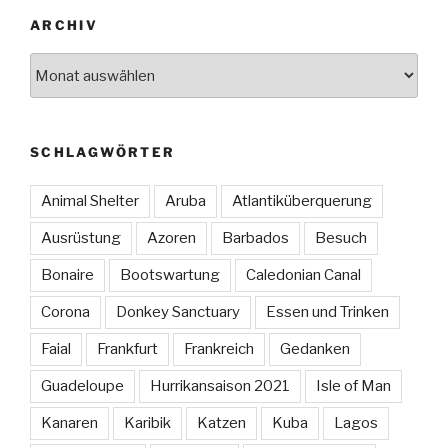
ARCHIV
Archiv
SCHLAGWÖRTER
Animal Shelter
Aruba
Atlantiküberquerung
Ausrüstung
Azoren
Barbados
Besuch
Bonaire
Bootswartung
Caledonian Canal
Corona
Donkey Sanctuary
Essen und Trinken
Faial
Frankfurt
Frankreich
Gedanken
Guadeloupe
Hurrikansaison 2021
Isle of Man
Kanaren
Karibik
Katzen
Kuba
Lagos