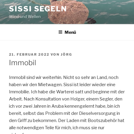
Zum
SISSI SEGELN
Inhalt
Wind und Wellen
springen
Menü
VERÖFFENTLICHT
21. FEBRUAR 2022
VON
JÖRG
AM
Immobil
Immobil sind wir weiterhin. Nicht so sehr an Land, noch
haben wir den Mietwagen. Sissi ist leider wieder eine
Immobilie. Ich habe die Warterei satt und beginne mit der
Arbeit. Nach Konsultation von Holger, einem Segler, den
ich vor zwei Jahren in Aruba kennengelernt habe, bin ich
bereit, selbst das Problem mit der Dieselversorgung in
den Griff zu bekommen. Der Laden mit Bootszubehör hat
alle notwendigen Teile für mich, ich muss sie nur