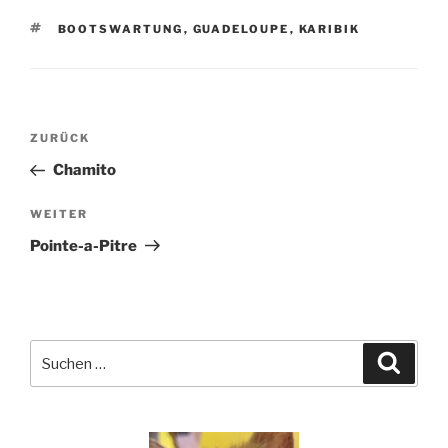
SCHLAGWÖRTER
BOOTSWARTUNG
,
GUADELOUPE
,
KARIBIK
Beitragsnavigation
Vorheriger
ZURÜCK
Beitrag
Chamito
Nächster
WEITER
Beitrag
Pointe-a-Pitre
Suchen
Suche
nach: