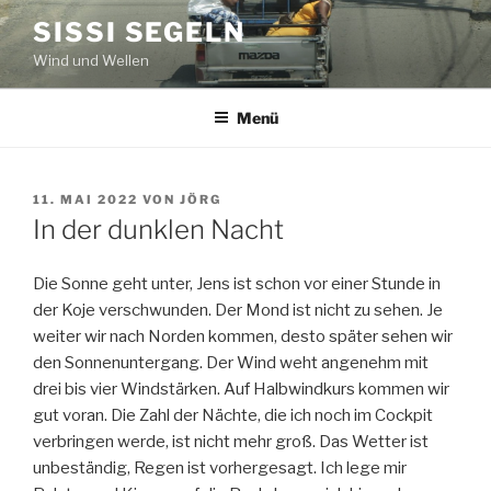
Zum
SISSI SEGELN
Inhalt
Wind und Wellen
springen
Menü
VERÖFFENTLICHT
11. MAI 2022
VON
JÖRG
AM
In der dunklen Nacht
Die Sonne geht unter, Jens ist schon vor einer Stunde in
der Koje verschwunden. Der Mond ist nicht zu sehen. Je
weiter wir nach Norden kommen, desto später sehen wir
den Sonnenuntergang. Der Wind weht angenehm mit
drei bis vier Windstärken. Auf Halbwindkurs kommen wir
gut voran. Die Zahl der Nächte, die ich noch im Cockpit
verbringen werde, ist nicht mehr groß. Das Wetter ist
unbeständig, Regen ist vorhergesagt. Ich lege mir