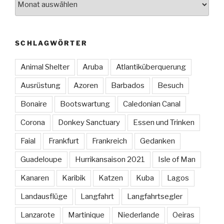
SCHLAGWÖRTER
Animal Shelter
Aruba
Atlantiküberquerung
Ausrüstung
Azoren
Barbados
Besuch
Bonaire
Bootswartung
Caledonian Canal
Corona
Donkey Sanctuary
Essen und Trinken
Faial
Frankfurt
Frankreich
Gedanken
Guadeloupe
Hurrikansaison 2021
Isle of Man
Kanaren
Karibik
Katzen
Kuba
Lagos
Landausflüge
Langfahrt
Langfahrtsegler
Lanzarote
Martinique
Niederlande
Oeiras