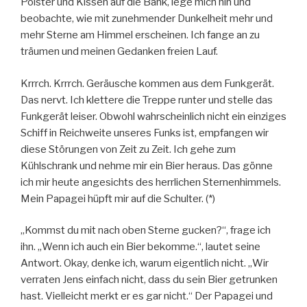
Polster und Kissen auf die Bank, lege mich hin und
beobachte, wie mit zunehmender Dunkelheit mehr und
mehr Sterne am Himmel erscheinen. Ich fange an zu
träumen und meinen Gedanken freien Lauf.
Krrrch. Krrrch. Geräusche kommen aus dem Funkgerät.
Das nervt. Ich klettere die Treppe runter und stelle das
Funkgerät leiser. Obwohl wahrscheinlich nicht ein einziges
Schiff in Reichweite unseres Funks ist, empfangen wir
diese Störungen von Zeit zu Zeit. Ich gehe zum
Kühlschrank und nehme mir ein Bier heraus. Das gönne
ich mir heute angesichts des herrlichen Sternenhimmels.
Mein Papagei hüpft mir auf die Schulter. (*)
„Kommst du mit nach oben Sterne gucken?“, frage ich
ihn. „Wenn ich auch ein Bier bekomme.“, lautet seine
Antwort. Okay, denke ich, warum eigentlich nicht. „Wir
verraten Jens einfach nicht, dass du sein Bier getrunken
hast. Vielleicht merkt er es gar nicht.“ Der Papagei und