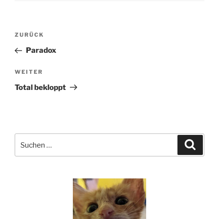
Beitragsnavigation
Vorheriger
ZURÜCK
Beitrag
Paradox
Nächster
WEITER
Beitrag
Total bekloppt
Suchen
Suche
nach: