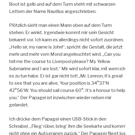
Boot ist gelb und auf dem Turm steht mit schwarzen
Lettern der Name Nautilus angeschrieben.
Plötzlich sieht man einen Mann oben auf dem Turm
stehen. Er winkt. Irgendwie kommt mir sein Gesicht
bekannt vor. Ich kann es allerdings nicht sofort zuordnen.
„Hello sir, my name is John!“, spricht die Gestalt, die jetzt
mehr und mehr vom Mond angeleuchtet wird. „Can you
tell me the course to Liverpool please? My Yellow
Submarine and I are lost.“ Mir wird sofort klar, mit wem ich
es zu tun habe. Er ist gar nicht tot! „Mr. Lennon, it‘s great
to see that you are alive. Your position is 34°37‘N
42°56‘W. You should sail course 60°. It‘s a honour to help
you.“ Der Papagei ist inzwischen wieder neben mir
gelandet.
Ich drücke dem Papagei einen USB-Stick in den
Schnabel. „Flieg‘ rüber, bring‘ ihm die Seekarte und komm‘
nicht ohne ein Autogramm zurück.“ Der Papagei fliegt los