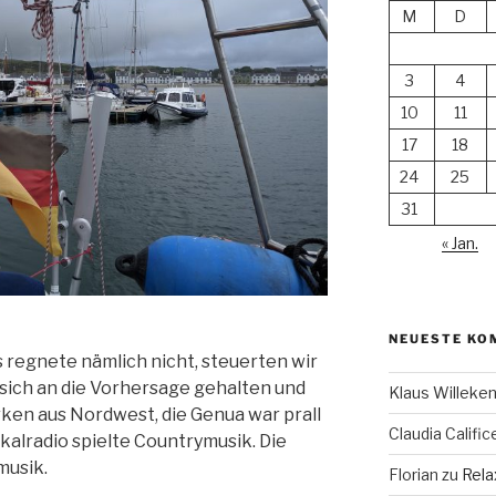
M
D
3
4
10
11
17
18
24
25
31
« Jan.
NEUESTE KO
 regnete nämlich nicht, steuerten wir
 sich an die Vorhersage gehalten und
Klaus Willek
ärken aus Nordwest, die Genua war prall
Claudia Calific
okalradio spielte Countrymusik. Die
musik.
Florian
zu
Rela