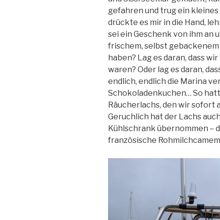
gefahren und trug ein kleine
drückte es mir in die Hand, l
sei ein Geschenk von ihm an un
frischem, selbst gebackene
haben? Lag es daran, dass wir
waren? Oder lag es daran, dass
endlich, endlich die Marina ve
Schokoladenkuchen… So hatte
Räucherlachs, den wir sofort 
Geruchlich hat der Lachs auch
Kühlschrank übernommen – das
französische Rohmilchcamemb