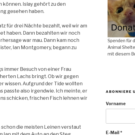
 können. Islay gehört zu den
lang gesehen haben.
tz für drei Nächte bezahlt, weil wir am
et haben. Dann bezahlten wir noch
orhersage war mau. Dann kam noch
Spenden für 
ister, Ian Montgomery, begann zu
Animal Shelte
mit diesem B
tags immer Besuch von einer Frau
cherten Lachs bringt. Ob wir gegen
er wissen. Aufgrund der Tide wollten
s passte also irgendwie. Ich meinte, er
ABONNIERE 
uns schicken, frischen Fisch lehnen wir
Vorname
n schon die meisten Leinen verstaut
E-Mail
*
m Ian mit dem Auto an den Steg