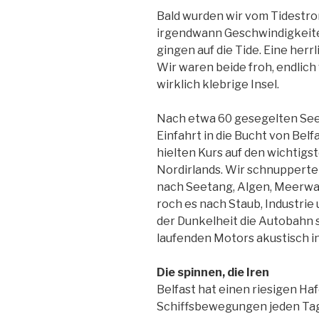
Bald wurden wir vom Tidestro
irgendwann Geschwindigkeite
gingen auf die Tide. Eine herr
Wir waren beide froh, endlich 
wirklich klebrige Insel.
Nach etwa 60 gesegelten Seem
Einfahrt in die Bucht von Belf
hielten Kurs auf den wichtig
Nordirlands. Wir schnupperte
nach Seetang, Algen, Meerwas
roch es nach Staub, Industrie
der Dunkelheit die Autobahn s
laufenden Motors akustisch i
Die spinnen, die Iren
Belfast hat einen riesigen Ha
Schiffsbewegungen jeden Tag