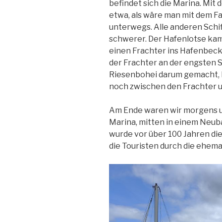
befindet sich die Marina. Mit 
etwa, als wäre man mit dem F
unterwegs. Alle anderen Schiff
schwerer. Der Hafenlotse kam
einen Frachter ins Hafenbeck
der Frachter an der engsten S
Riesenbohei darum gemacht, le
noch zwischen den Frachter un
Am Ende waren wir morgens u
Marina, mitten in einem Neuba
wurde vor über 100 Jahren die
die Touristen durch die ehema