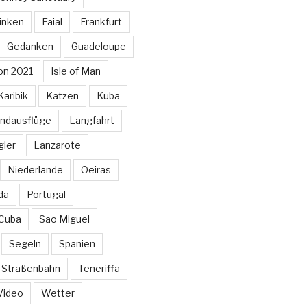
inken
Faial
Frankfurt
Gedanken
Guadeloupe
on 2021
Isle of Man
Karibik
Katzen
Kuba
ndausflüge
Langfahrt
gler
Lanzarote
Niederlande
Oeiras
da
Portugal
 Cuba
Sao Miguel
Segeln
Spanien
Straßenbahn
Teneriffa
Video
Wetter