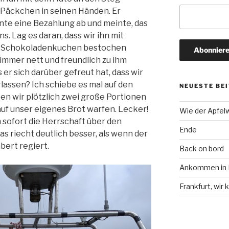
s Päckchen in seinen Händen. Er
ehnte eine Bezahlung ab und meinte, das
s. Lag es daran, dass wir ihn mit
m Schokoladenkuchen bestochen
 immer nett und freundlich zu ihm
 er sich darüber gefreut hat, dass wir
rlassen? Ich schiebe es mal auf den
NEUESTE BE
n wir plötzlich zwei große Portionen
auf unser eigenes Brot warfen. Lecker!
Wie der Apfel
 sofort die Herrschaft über den
Ende
 riecht deutlich besser, als wenn der
ert regiert.
Back on bord
Ankommen in F
Frankfurt, wi