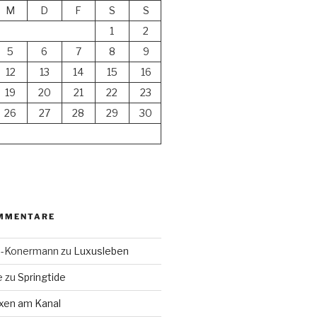
M
D
F
S
S
1
2
5
6
7
8
9
12
13
14
15
16
19
20
21
22
23
26
27
28
29
30
MMENTARE
en-Konermann
zu
Luxusleben
e
zu
Springtide
xen am Kanal