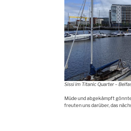
Sissi im Titanic Quarter – Belf
Müde und abgekämpft gönnten
freuten uns darüber, das näc