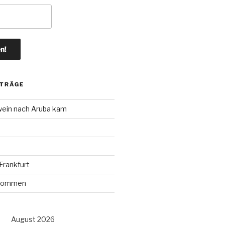
ITRÄGE
wein nach Aruba kam
rankfurt
r kommen
August 2026