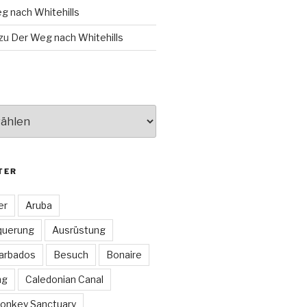
g nach Whitehills
zu
Der Weg nach Whitehills
TER
er
Aruba
querung
Ausrüstung
arbados
Besuch
Bonaire
ng
Caledonian Canal
onkey Sanctuary