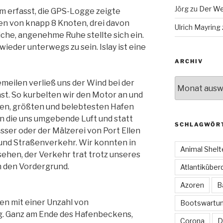
Jörg
zu
Der We
m erfasst, die GPS-Logge zeigte
n von knapp 8 Knoten, drei davon
Ulrich Mayring
liche, angenehme Ruhe stellte sich ein.
wieder unterwegs zu sein. Islay ist eine
ARCHIV
Archiv
eilen verließ uns der Wind bei der
ast. So kurbelten wir den Motor an und
sten, größten und belebtesten Hafen
n die uns umgebende Luft und statt
SCHLAGWÖR
ser oder der Mälzerei von Port Ellen
 und Straßenverkehr. Wir konnten in
Animal Shelt
ehen, der Verkehr trat trotz unseres
n den Vordergrund.
Atlantiküber
Azoren
B
fen mit einer Unzahl von
Bootswartu
. Ganz am Ende des Hafenbeckens,
Corona
D