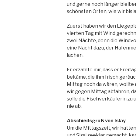
und gerne noch länger bleiben
schönsten Orten, wie wir bis
Zuerst haben wir den Liegepla
vierten Tag mit Wind gerechn
zwei Nächte, denn die Windv
eine Nacht dazu, der Hafenme
lachen.
Er erzählte mir, dass er Frei
bekäme, die ihm frisch geräu
Mittag noch da wären, wollte 
wir gegen Mittag abfahren, da
solle die Fischverkäuferin zu 
nie ab.
Abschiedsgruß von Islay
Um die Mittagszeit, wir hatte
und Sissi seeklar gemacht, ka