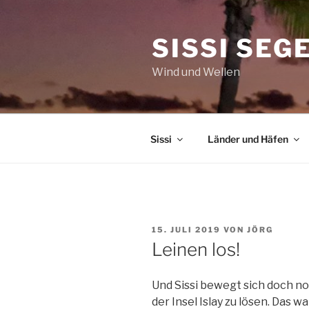
Zum
Inhalt
SISSI SEG
springen
Wind und Wellen
Sissi
Länder und Häfen
VERÖFFENTLICHT
15. JULI 2019
VON
JÖRG
AM
Leinen los!
Und Sissi bewegt sich doch no
der Insel Islay zu lösen. Das w