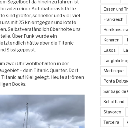
dem Segelboot da hinein zu fahren ist
ahrrad zu einer Autobahnraststätte
Essen und Tr
e sind größer, schneller und viel, viel
Frankreich
 uns mit 25 kn entgegen und lotste
en. Selbstverständlich überholte uns
Hurrikansais
telle. Über Funk wurde ein
Kanaren
tztendlich hätte aber die Titanic
d Sissi gepasst.
Lagos
La
Langfahrtse
m zwei Uhr wohlbehalten in der
ugebiet – dem Titanic Quarter. Dort
Martinique
 Titanic auf Kiel gelegt. Heute strömen
Ponta Delga
ligen Docks.
Santiago de
Schottland
Stavoren
Terceira