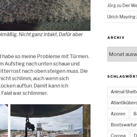
Jörg
zu
Der We
Ulrich Mayring
lmäßig. Nicht ganz intakt. Dafür aber
ARCHIV
Archiv
und habe so meine Probleme mit Türmen.
m Aufstieg nach unten schaue und
itterrost nach oben steigen muss. Die
SCHLAGWÖR
nicht schlimm, auch wenn sich
Lücken auftun. Damit kann ich
Animal Shelt
Faial war schlimmer.
Atlantiküber
Azoren
B
Bootswartu
Corona
D