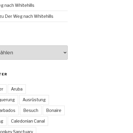
g nach Whitehills
zu
Der Weg nach Whitehills
TER
er
Aruba
querung
Ausrüstung
arbados
Besuch
Bonaire
ng
Caledonian Canal
onkey Sanctuary