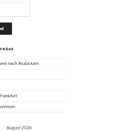
ITRÄGE
wein nach Aruba kam
rankfurt
r kommen
August 2026