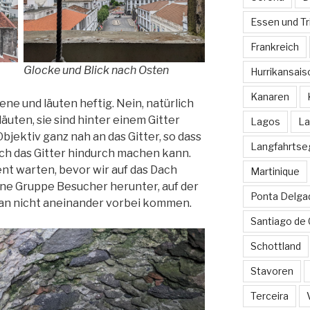
Essen und Tr
Frankreich
Glocke und Blick nach Osten
Hurrikansais
Kanaren
ne und läuten heftig. Nein, natürlich
äuten, sie sind hinter einem Gitter
Lagos
La
bjektiv ganz nah an das Gitter, so dass
Langfahrtse
ch das Gitter hindurch machen kann.
t warten, bevor wir auf das Dach
Martinique
ne Gruppe Besucher herunter, auf der
Ponta Delga
n nicht aneinander vorbei kommen.
Santiago de
Schottland
Stavoren
Terceira