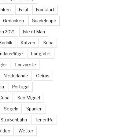
inken
Faial
Frankfurt
Gedanken
Guadeloupe
on 2021
Isle of Man
Karibik
Katzen
Kuba
ndausflüge
Langfahrt
gler
Lanzarote
Niederlande
Oeiras
da
Portugal
 Cuba
Sao Miguel
Segeln
Spanien
Straßenbahn
Teneriffa
Video
Wetter