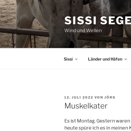
Zum
Inhalt
SISSI SEG
springen
Wind und Wellen
Sissi
Länder und Häfen
VERÖFFENTLICHT
12. JULI 2022
VON
JÖRG
AM
Muskelkater
Es ist Montag. Gestern waren 
heute spüre ich es in meinen 