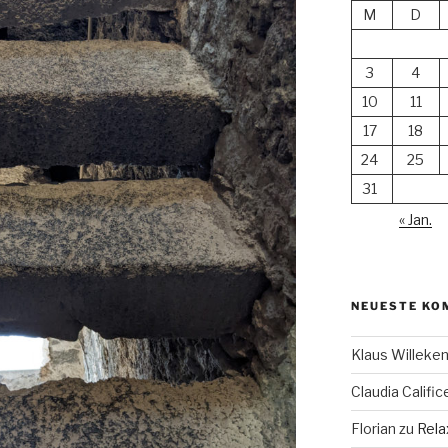
M
D
3
4
10
11
17
18
24
25
31
« Jan.
NEUESTE KO
Klaus Willek
Claudia Calific
Florian
zu
Rela