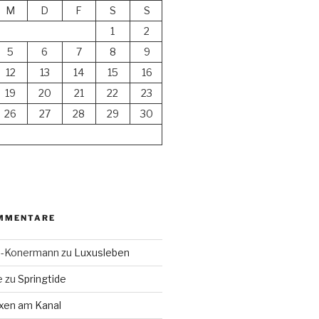
M
D
F
S
S
1
2
5
6
7
8
9
12
13
14
15
16
19
20
21
22
23
26
27
28
29
30
MMENTARE
en-Konermann
zu
Luxusleben
e
zu
Springtide
xen am Kanal