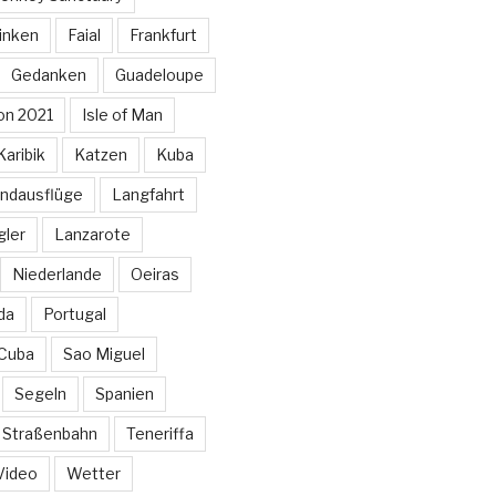
inken
Faial
Frankfurt
Gedanken
Guadeloupe
on 2021
Isle of Man
Karibik
Katzen
Kuba
ndausflüge
Langfahrt
gler
Lanzarote
Niederlande
Oeiras
da
Portugal
 Cuba
Sao Miguel
Segeln
Spanien
Straßenbahn
Teneriffa
Video
Wetter