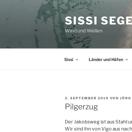
Zum
Inhalt
SISSI SEG
springen
Wind und Wellen
Sissi
Länder und Häfen
VERÖFFENTLICHT
2. SEPTEMBER 2019
VON
JÖRG
AM
Pilgerzug
Der Jakobsweg ist aus Stahl 
Wir sind ihn von Vigo aus na