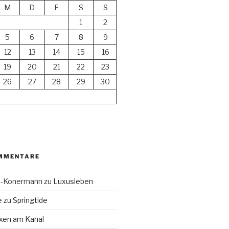
M
D
F
S
S
1
2
5
6
7
8
9
12
13
14
15
16
19
20
21
22
23
26
27
28
29
30
MMENTARE
en-Konermann
zu
Luxusleben
e
zu
Springtide
xen am Kanal