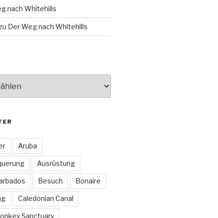
g nach Whitehills
zu
Der Weg nach Whitehills
TER
er
Aruba
querung
Ausrüstung
arbados
Besuch
Bonaire
ng
Caledonian Canal
onkey Sanctuary