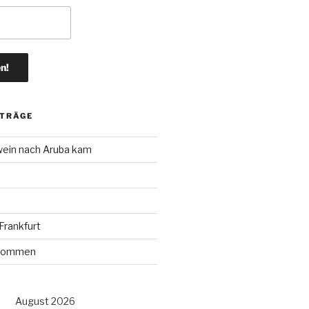
ITRÄGE
wein nach Aruba kam
rankfurt
r kommen
August 2026