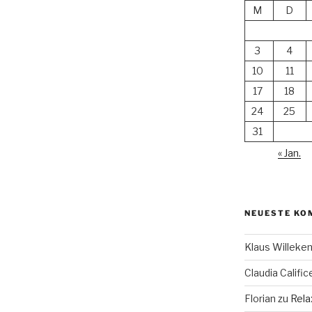
M
D
3
4
10
11
17
18
24
25
31
« Jan.
NEUESTE KO
Klaus Willek
Claudia Calific
Florian
zu
Rela