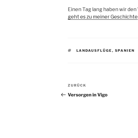
Einen Tag lang haben wir den
geht es zu meiner Geschichte
SCHLAGWÖRTER
LANDAUSFLÜGE
,
SPANIEN
Beitragsnavigation
Vorheriger
ZURÜCK
Beitrag
Versorgen in Vigo