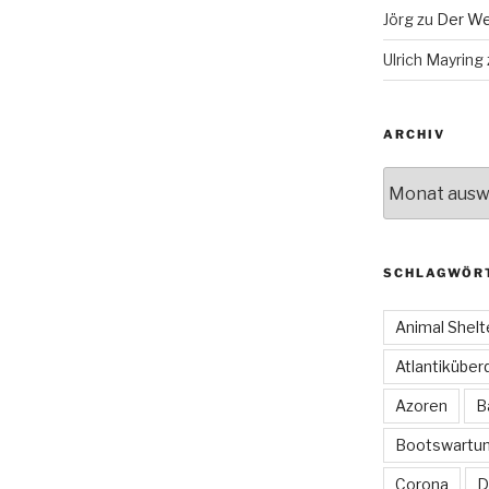
Jörg
zu
Der We
Ulrich Mayring
ARCHIV
Archiv
SCHLAGWÖR
Animal Shelt
Atlantiküber
Azoren
B
Bootswartu
Corona
D