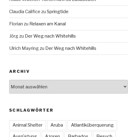
Claudia Califice
zu
Springtide
Florian
zu
Relaxen am Kanal
Jörg
zu
Der Weg nach Whitehills
Ulrich Mayring
zu
Der Weg nach Whitehills
ARCHIV
Archiv
SCHLAGWÖRTER
Animal Shelter
Aruba
Atlantiküberquerung
Ausrüstung
Azoren
Barbados
Besuch