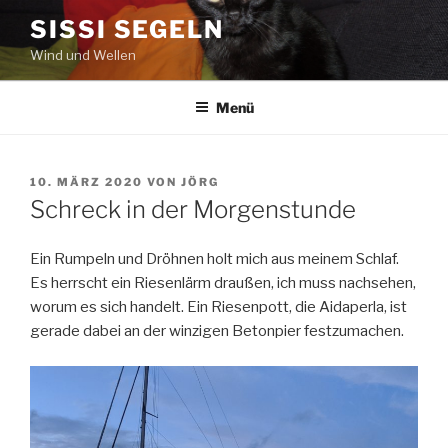
Zum
SISSI SEGELN
Inhalt
Wind und Wellen
springen
Menü
VERÖFFENTLICHT
10. MÄRZ 2020
VON
JÖRG
AM
Schreck in der Morgenstunde
Ein Rumpeln und Dröhnen holt mich aus meinem Schlaf.
Es herrscht ein Riesenlärm draußen, ich muss nachsehen,
worum es sich handelt. Ein Riesenpott, die Aidaperla, ist
gerade dabei an der winzigen Betonpier festzumachen.