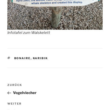
Infotafel zum Walskelett
SCHLAGWÖRTER
BONAIRE
,
KARIBIK
Beitragsnavigation
Vorheriger
ZURÜCK
Beitrag
Vogelviecher
Nächster
WEITER
Beitrag