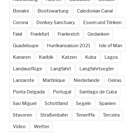
Bonaire
Bootswartung
Caledonian Canal
Corona
Donkey Sanctuary
Essen und Trinken
Faial
Frankfurt
Frankreich
Gedanken
Guadeloupe
Hurrikansaison 2021
Isle of Man
Kanaren
Karibik
Katzen
Kuba
Lagos
Landausflüge
Langfahrt
Langfahrtsegler
Lanzarote
Martinique
Niederlande
Oeiras
Ponta Delgada
Portugal
Santiago de Cuba
Sao Miguel
Schottland
Segeln
Spanien
Stavoren
Straßenbahn
Teneriffa
Terceira
Video
Wetter