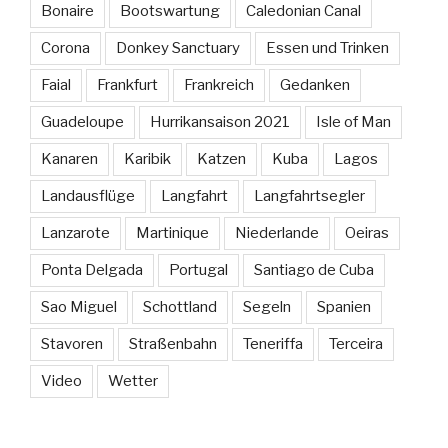
Bonaire
Bootswartung
Caledonian Canal
Corona
Donkey Sanctuary
Essen und Trinken
Faial
Frankfurt
Frankreich
Gedanken
Guadeloupe
Hurrikansaison 2021
Isle of Man
Kanaren
Karibik
Katzen
Kuba
Lagos
Landausflüge
Langfahrt
Langfahrtsegler
Lanzarote
Martinique
Niederlande
Oeiras
Ponta Delgada
Portugal
Santiago de Cuba
Sao Miguel
Schottland
Segeln
Spanien
Stavoren
Straßenbahn
Teneriffa
Terceira
Video
Wetter