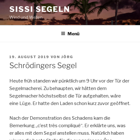
Zum
SISSI SEGELN
Inhalt
Wind und Wellen
springen
Menü
VERÖFFENTLICHT
19. AUGUST 2019
VON
JÖRG
AM
Schrödingers Segel
Heute früh standen wir pünktlich um 9 Uhr vor der Tür der
Segelmacherei. Zu behaupten, wir hätten dem
Segelmacher höchstselbst die Tür aufgehalten, wäre
eine Lüge. Er hatte den Laden schon kurz zuvor geöffnet.
Nach der Demonstration des Schadens kam die
Bemerkung „c’est très compliqué“. Er erklärte uns, was
er alles mit dem Segel anstellen muss. Natürlich haben