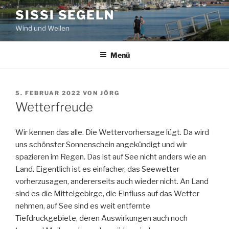
Zum
SISSI SEGELN
Inhalt
Wind und Wellen
springen
Menü
VERÖFFENTLICHT
5. FEBRUAR 2022
VON
JÖRG
AM
Wetterfreude
Wir kennen das alle. Die Wettervorhersage lügt. Da wird
uns schönster Sonnenschein angekündigt und wir
spazieren im Regen. Das ist auf See nicht anders wie an
Land. Eigentlich ist es einfacher, das Seewetter
vorherzusagen, andererseits auch wieder nicht. An Land
sind es die Mittelgebirge, die Einfluss auf das Wetter
nehmen, auf See sind es weit entfernte
Tiefdruckgebiete, deren Auswirkungen auch noch