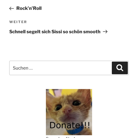
Beitrag
Rock’n’Roll
Nächster
WEITER
Beitrag
Schnell segelt sich Sissi so schön smooth
Suchen
Suche
nach: