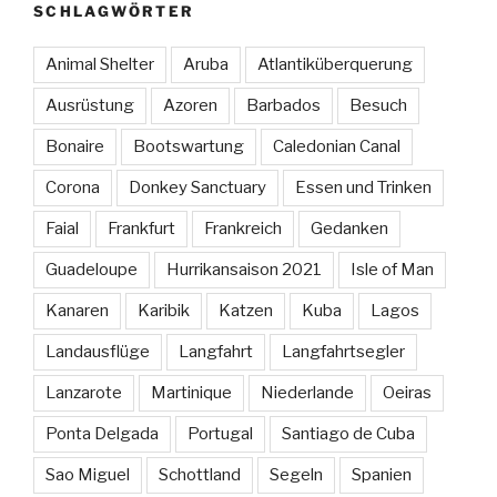
SCHLAGWÖRTER
Animal Shelter
Aruba
Atlantiküberquerung
Ausrüstung
Azoren
Barbados
Besuch
Bonaire
Bootswartung
Caledonian Canal
Corona
Donkey Sanctuary
Essen und Trinken
Faial
Frankfurt
Frankreich
Gedanken
Guadeloupe
Hurrikansaison 2021
Isle of Man
Kanaren
Karibik
Katzen
Kuba
Lagos
Landausflüge
Langfahrt
Langfahrtsegler
Lanzarote
Martinique
Niederlande
Oeiras
Ponta Delgada
Portugal
Santiago de Cuba
Sao Miguel
Schottland
Segeln
Spanien