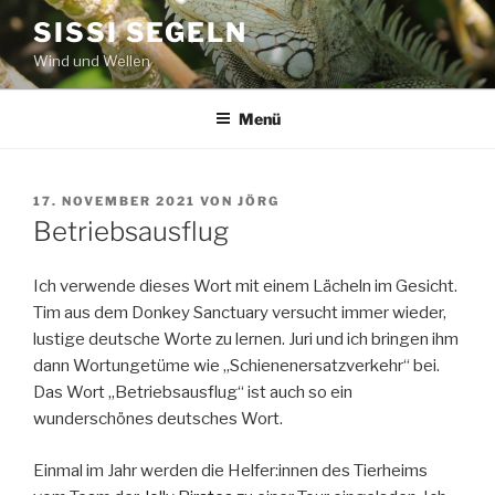
Zum
SISSI SEGELN
Inhalt
Wind und Wellen
springen
Menü
VERÖFFENTLICHT
17. NOVEMBER 2021
VON
JÖRG
AM
Betriebsausflug
Ich verwende dieses Wort mit einem Lächeln im Gesicht.
Tim aus dem Donkey Sanctuary versucht immer wieder,
lustige deutsche Worte zu lernen. Juri und ich bringen ihm
dann Wortungetüme wie „Schienenersatzverkehr“ bei.
Das Wort „Betriebsausflug“ ist auch so ein
wunderschönes deutsches Wort.
Einmal im Jahr werden die Helfer:innen des Tierheims