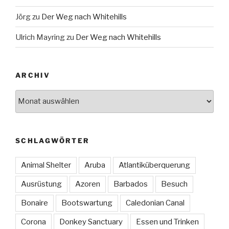
Jörg
zu
Der Weg nach Whitehills
Ulrich Mayring
zu
Der Weg nach Whitehills
ARCHIV
Archiv
SCHLAGWÖRTER
Animal Shelter
Aruba
Atlantiküberquerung
Ausrüstung
Azoren
Barbados
Besuch
Bonaire
Bootswartung
Caledonian Canal
Corona
Donkey Sanctuary
Essen und Trinken