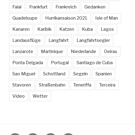
Faial
Frankfurt
Frankreich
Gedanken
Guadeloupe
Hurrikansaison 2021
Isle of Man
Kanaren
Karibik
Katzen
Kuba
Lagos
Landausflüge
Langfahrt
Langfahrtsegler
Lanzarote
Martinique
Niederlande
Oeiras
Ponta Delgada
Portugal
Santiago de Cuba
Sao Miguel
Schottland
Segeln
Spanien
Stavoren
Straßenbahn
Teneriffa
Terceira
Video
Wetter