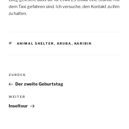
dem Taxi gefahren sind. Ich versuche, den Kontakt zu ihm
zu halten.
SCHLAGWÖRTER
ANIMAL SHELTER
,
ARUBA
,
KARIBIK
Beitragsnavigation
Vorheriger
ZURÜCK
Beitrag
Der zweite Geburtstag
Nächster
WEITER
Beitrag
Inseltour