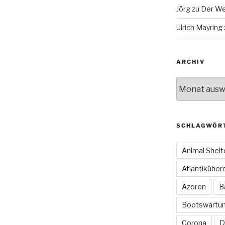
Jörg
zu
Der We
Ulrich Mayring
ARCHIV
Archiv
SCHLAGWÖR
Animal Shelt
Atlantiküber
Azoren
B
Bootswartu
Corona
D