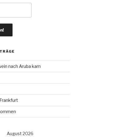
ITRÄGE
wein nach Aruba kam
rankfurt
r kommen
August 2026