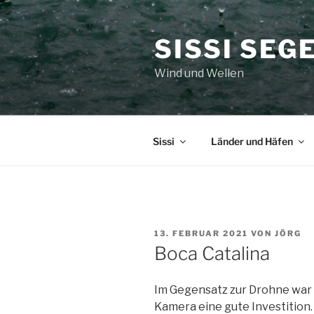
Zum
Inhalt
SISSI SEG
springen
Wind und Wellen
Sissi
Länder und Häfen
VERÖFFENTLICHT
13. FEBRUAR 2021
VON
JÖRG
AM
Boca Catalina
Im Gegensatz zur Drohne war
Kamera eine gute Investition