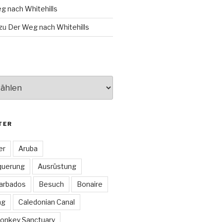
g nach Whitehills
zu
Der Weg nach Whitehills
TER
er
Aruba
querung
Ausrüstung
arbados
Besuch
Bonaire
ng
Caledonian Canal
onkey Sanctuary