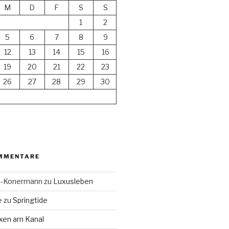
M
D
F
S
S
1
2
5
6
7
8
9
12
13
14
15
16
19
20
21
22
23
26
27
28
29
30
MMENTARE
en-Konermann
zu
Luxusleben
e
zu
Springtide
xen am Kanal