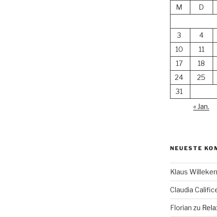
M
D
3
4
10
11
17
18
24
25
31
« Jan.
NEUESTE KO
Klaus Willek
Claudia Calific
Florian
zu
Rela