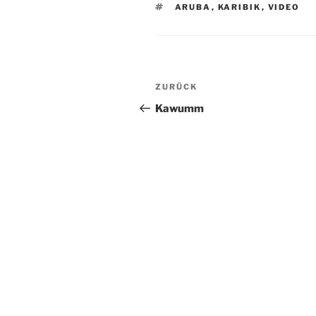
SCHLAGWÖRTER
ARUBA
,
KARIBIK
,
VIDEO
Beitragsnavigation
Vorheriger
ZURÜCK
Beitrag
Kawumm