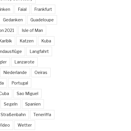
inken
Faial
Frankfurt
Gedanken
Guadeloupe
on 2021
Isle of Man
Karibik
Katzen
Kuba
ndausflüge
Langfahrt
gler
Lanzarote
Niederlande
Oeiras
da
Portugal
 Cuba
Sao Miguel
Segeln
Spanien
Straßenbahn
Teneriffa
Video
Wetter