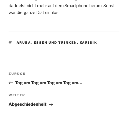
daddelst nicht mehr auf dem Smartphone herum. Sonst
war die ganze Diät sinnlos.
SCHLAGWÖRTER
ARUBA
,
ESSEN UND TRINKEN
,
KARIBIK
Beitragsnavigation
Vorheriger
ZURÜCK
Beitrag
Tag um Tag um Tag um Tag um…
Nächster
WEITER
Beitrag
Abgeschiedenheit