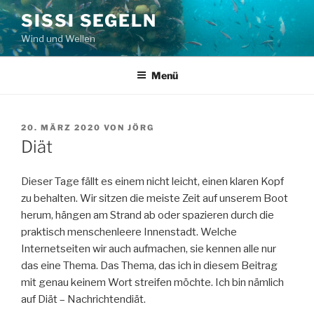
Zum
SISSI SEGELN
Inhalt
Wind und Wellen
springen
Menü
VERÖFFENTLICHT
20. MÄRZ 2020
VON
JÖRG
AM
Diät
Dieser Tage fällt es einem nicht leicht, einen klaren Kopf
zu behalten. Wir sitzen die meiste Zeit auf unserem Boot
herum, hängen am Strand ab oder spazieren durch die
praktisch menschenleere Innenstadt. Welche
Internetseiten wir auch aufmachen, sie kennen alle nur
das eine Thema. Das Thema, das ich in diesem Beitrag
mit genau keinem Wort streifen möchte. Ich bin nämlich
auf Diät – Nachrichtendiät.