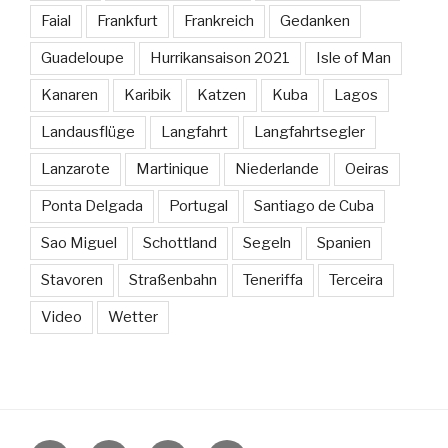
Faial
Frankfurt
Frankreich
Gedanken
Guadeloupe
Hurrikansaison 2021
Isle of Man
Kanaren
Karibik
Katzen
Kuba
Lagos
Landausflüge
Langfahrt
Langfahrtsegler
Lanzarote
Martinique
Niederlande
Oeiras
Ponta Delgada
Portugal
Santiago de Cuba
Sao Miguel
Schottland
Segeln
Spanien
Stavoren
Straßenbahn
Teneriffa
Terceira
Video
Wetter