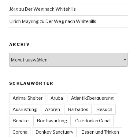
Jörg
zu
Der Weg nach Whitehills
Ulrich Mayring
zu
Der Weg nach Whitehills
ARCHIV
Archiv
SCHLAGWÖRTER
Animal Shelter
Aruba
Atlantiküberquerung
Ausrüstung
Azoren
Barbados
Besuch
Bonaire
Bootswartung
Caledonian Canal
Corona
Donkey Sanctuary
Essen und Trinken