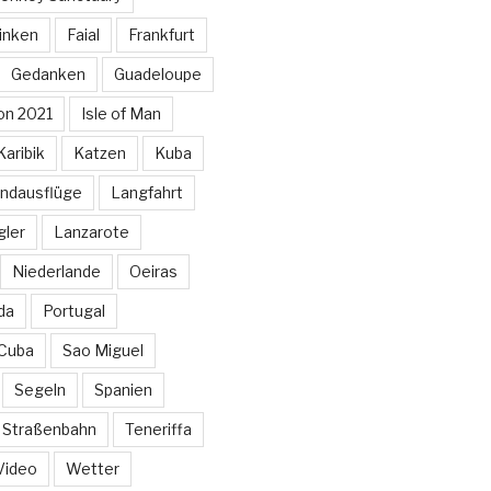
inken
Faial
Frankfurt
Gedanken
Guadeloupe
on 2021
Isle of Man
Karibik
Katzen
Kuba
ndausflüge
Langfahrt
gler
Lanzarote
Niederlande
Oeiras
da
Portugal
 Cuba
Sao Miguel
Segeln
Spanien
Straßenbahn
Teneriffa
Video
Wetter