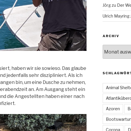
Jörg
zu
Der We
Ulrich Mayring
ARCHIV
Archiv
siert, haben wir sie sowieso. Das glaube
SCHLAGWÖR
d jedenfalls sehr diszipliniert. Als ich
angen bin, um eine Dusche zu nehmen,
Animal Shelt
ierabendzeit an. Am Ausgang steht ein
nd die Angestellten haben einer nach
Atlantiküber
iziert.
Azoren
B
Bootswartu
Corona
D