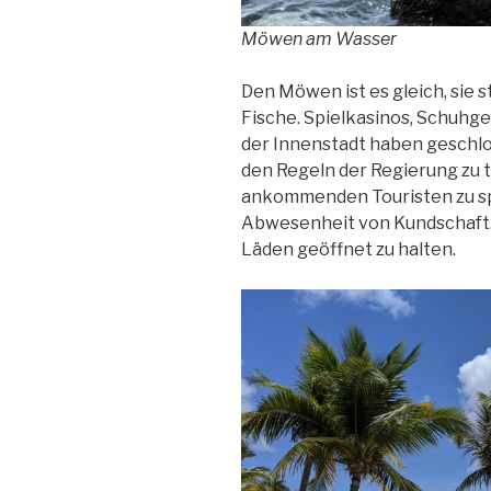
Möwen am Wasser
Den Möwen ist es gleich, sie s
Fische. Spielkasinos, Schuhg
der Innenstadt haben geschlos
den Regeln der Regierung zu t
ankommenden Touristen zu spe
Abwesenheit von Kundschaft. D
Läden geöffnet zu halten.