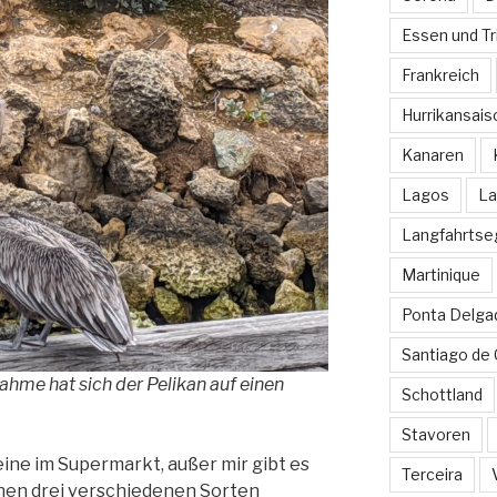
Essen und Tr
Frankreich
Hurrikansais
Kanaren
Lagos
La
Langfahrtse
Martinique
Ponta Delga
Santiago de
hme hat sich der Pelikan auf einen
Schottland
Stavoren
leine im Supermarkt, außer mir gibt es
Terceira
hen drei verschiedenen Sorten