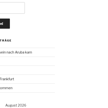
ITRÄGE
wein nach Aruba kam
rankfurt
r kommen
August 2026