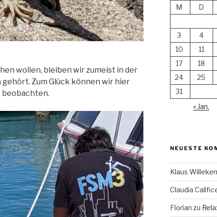
M
D
3
4
10
11
17
18
hen wollen, bleiben wir zumeist in der
24
25
a gehört. Zum Glück können wir hier
31
it beobachten.
« Jan.
NEUESTE KO
Klaus Willek
Claudia Calific
Florian
zu
Rela