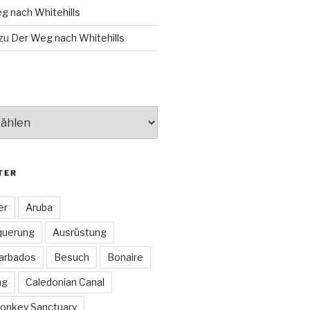
g nach Whitehills
zu
Der Weg nach Whitehills
TER
er
Aruba
querung
Ausrüstung
arbados
Besuch
Bonaire
ng
Caledonian Canal
onkey Sanctuary