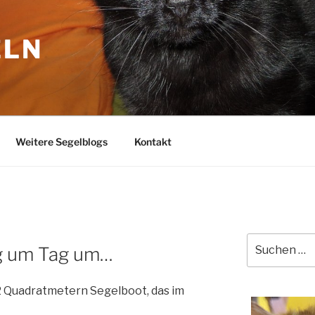
ELN
Weitere Segelblogs
Kontakt
Suchen
g um Tag um…
nach:
2 Quadratmetern Segelboot, das im