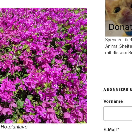
Spenden für 
Animal Shelte
mit diesem B
ABONNIERE 
Vorname
 Hotelanlage
E-Mail
*