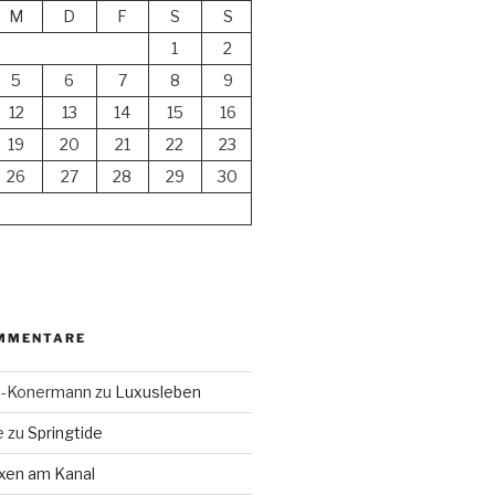
M
D
F
S
S
1
2
5
6
7
8
9
12
13
14
15
16
19
20
21
22
23
26
27
28
29
30
MMENTARE
en-Konermann
zu
Luxusleben
e
zu
Springtide
xen am Kanal