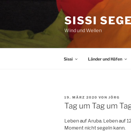
Zum
Inhalt
SISSI SEG
springen
Wind und Wellen
Sissi
Länder und Häfen
VERÖFFENTLICHT
19. MÄRZ 2020
VON
JÖRG
AM
Tag um Tag um Ta
Leben auf Aruba. Leben auf 1
Moment nicht segeln kann.