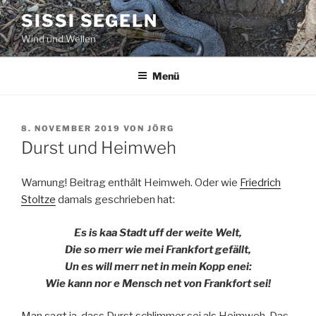
Zum
SISSI SEGELN
Inhalt
Wind und Wellen
springen
Menü
VERÖFFENTLICHT
8. NOVEMBER 2019
VON
JÖRG
AM
Durst und Heimweh
Warnung! Beitrag enthält Heimweh. Oder wie
Friedrich
Stoltze
damals geschrieben hat:
Es is kaa Stadt uff der weite Welt,
Die so merr wie mei Frankfort gefällt,
Un es will merr net in mein Kopp enei:
Wie kann nor e Mensch net von Frankfort sei!