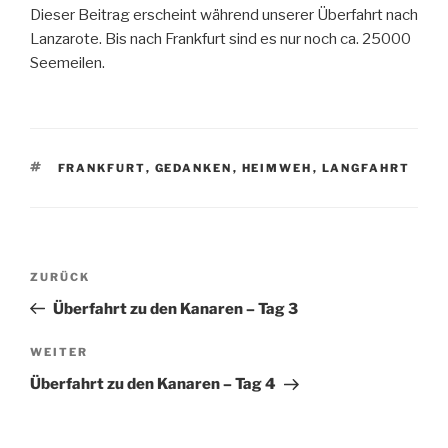
Dieser Beitrag erscheint während unserer Überfahrt nach
Lanzarote. Bis nach Frankfurt sind es nur noch ca. 25000
Seemeilen.
SCHLAGWÖRTER
FRANKFURT
,
GEDANKEN
,
HEIMWEH
,
LANGFAHRT
Beitragsnavigation
Vorheriger
ZURÜCK
Beitrag
Überfahrt zu den Kanaren – Tag 3
Nächster
WEITER
Beitrag
Überfahrt zu den Kanaren – Tag 4