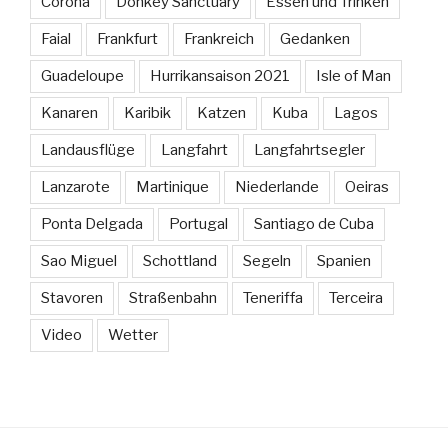
Corona
Donkey Sanctuary
Essen und Trinken
Faial
Frankfurt
Frankreich
Gedanken
Guadeloupe
Hurrikansaison 2021
Isle of Man
Kanaren
Karibik
Katzen
Kuba
Lagos
Landausflüge
Langfahrt
Langfahrtsegler
Lanzarote
Martinique
Niederlande
Oeiras
Ponta Delgada
Portugal
Santiago de Cuba
Sao Miguel
Schottland
Segeln
Spanien
Stavoren
Straßenbahn
Teneriffa
Terceira
Video
Wetter