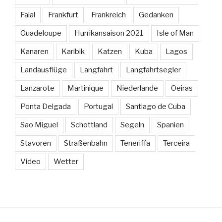
Faial
Frankfurt
Frankreich
Gedanken
Guadeloupe
Hurrikansaison 2021
Isle of Man
Kanaren
Karibik
Katzen
Kuba
Lagos
Landausflüge
Langfahrt
Langfahrtsegler
Lanzarote
Martinique
Niederlande
Oeiras
Ponta Delgada
Portugal
Santiago de Cuba
Sao Miguel
Schottland
Segeln
Spanien
Stavoren
Straßenbahn
Teneriffa
Terceira
Video
Wetter