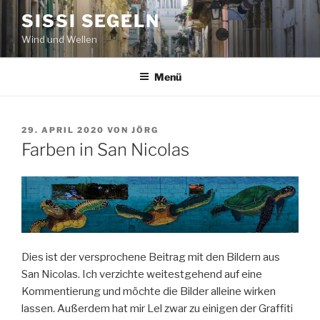
Zum
SISSI SEGELN
Inhalt
Wind und Wellen
springen
Menü
VERÖFFENTLICHT
29. APRIL 2020
VON
JÖRG
AM
Farben in San Nicolas
Dies ist der versprochene Beitrag mit den Bildern aus
San Nicolas. Ich verzichte weitestgehend auf eine
Kommentierung und möchte die Bilder alleine wirken
lassen. Außerdem hat mir Lel zwar zu einigen der Graffiti