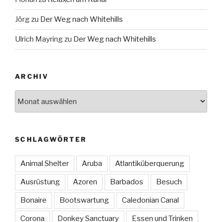
Jörg
zu
Der Weg nach Whitehills
Ulrich Mayring
zu
Der Weg nach Whitehills
ARCHIV
Archiv
SCHLAGWÖRTER
Animal Shelter
Aruba
Atlantiküberquerung
Ausrüstung
Azoren
Barbados
Besuch
Bonaire
Bootswartung
Caledonian Canal
Corona
Donkey Sanctuary
Essen und Trinken