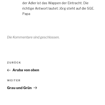
der Adler ist das Wappen der Eintracht. Die
richtige Antwort lautet: Jörg steht auf die SGE.
Papa
Die Kommentare sind geschlossen.
Beitragsnavigation
Vorheriger
ZURÜCK
Beitrag
Aruba von oben
Nächster
WEITER
Beitrag
Grau und Grün