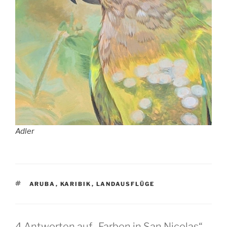
Adler
SCHLAGWÖRTER
ARUBA
,
KARIBIK
,
LANDAUSFLÜGE
4 Antworten auf „Farben in San Nicolas“