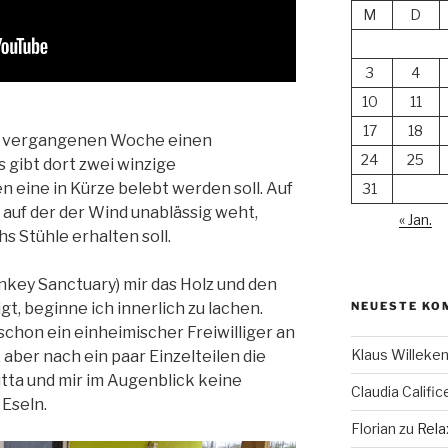
M
D
3
4
10
11
17
18
der vergangenen Woche einen
24
25
s gibt dort zwei winzige
 eine in Kürze belebt werden soll. Auf
31
auf der der Wind unablässig weht,
« Jan.
hs Stühle erhalten soll.
onkey Sanctuary) mir das Holz und den
NEUESTE KO
igt, beginne ich innerlich zu lachen.
schon ein einheimischer Freiwilliger an
Klaus Willek
 aber nach ein paar Einzelteilen die
utta und mir im Augenblick keine
Claudia Calific
 Eseln.
Florian
zu
Rela