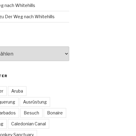
g nach Whitehills
zu
Der Weg nach Whitehills
TER
er
Aruba
querung
Ausrüstung
arbados
Besuch
Bonaire
ng
Caledonian Canal
onkey Sanctuary