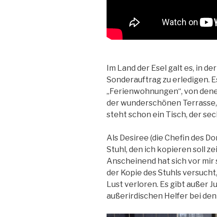
Im Land der Esel galt es, in 
Sonderauftrag zu erledigen. E
„Ferienwohnungen“, von denen
der wunderschönen Terrasse, 
steht schon ein Tisch, der sec
Als Desiree (die Chefin des D
Stuhl, den ich kopieren soll ze
Anscheinend hat sich vor mir 
der Kopie des Stuhls versucht,
Lust verloren. Es gibt außer J
außerirdischen Helfer bei den