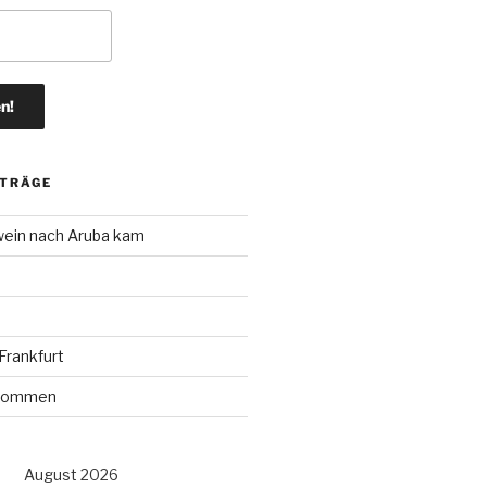
ITRÄGE
wein nach Aruba kam
rankfurt
r kommen
August 2026