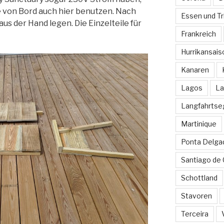
e von Bord auch hier benutzen. Nach
Essen und Tr
us der Hand legen. Die Einzelteile für
Frankreich
Hurrikansais
Kanaren
Lagos
La
Langfahrtse
Martinique
Ponta Delga
Santiago de
Schottland
Stavoren
Terceira