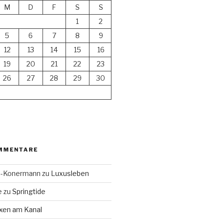
M
D
F
S
S
1
2
5
6
7
8
9
12
13
14
15
16
19
20
21
22
23
26
27
28
29
30
MMENTARE
en-Konermann
zu
Luxusleben
e
zu
Springtide
xen am Kanal