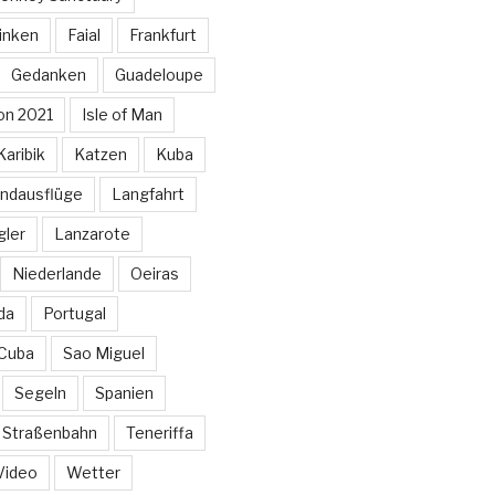
inken
Faial
Frankfurt
Gedanken
Guadeloupe
on 2021
Isle of Man
Karibik
Katzen
Kuba
ndausflüge
Langfahrt
gler
Lanzarote
Niederlande
Oeiras
da
Portugal
 Cuba
Sao Miguel
Segeln
Spanien
Straßenbahn
Teneriffa
Video
Wetter