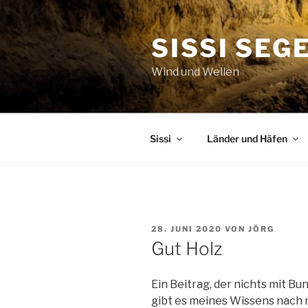
Zum
Inhalt
SISSI SEG
springen
Wind und Wellen
Sissi
Länder und Häfen
VERÖFFENTLICHT
28. JUNI 2020
VON
JÖRG
AM
Gut Holz
Ein Beitrag, der nichts mit B
gibt es meines Wissens nach n