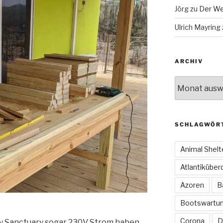
Jörg
zu
Der We
Ulrich Mayring
ARCHIV
Archiv
SCHLAGWÖR
Animal Shelt
Atlantiküber
Azoren
B
Bootswartu
Corona
D
ey Sanctuary sogar 230V Strom haben,