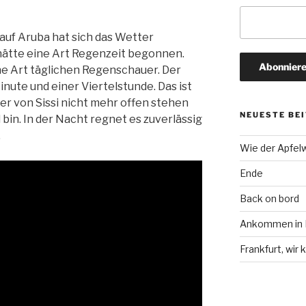
auf Aruba hat sich das Wetter
s hätte eine Art Regenzeit begonnen.
ine Art täglichen Regenschauer. Der
nute und einer Viertelstunde. Das ist
ter von Sissi nicht mehr offen stehen
NEUESTE BE
 bin. In der Nacht regnet es zuverlässig
.
Wie der Apfel
Ende
Back on bord
Ankommen in F
Frankfurt, wi