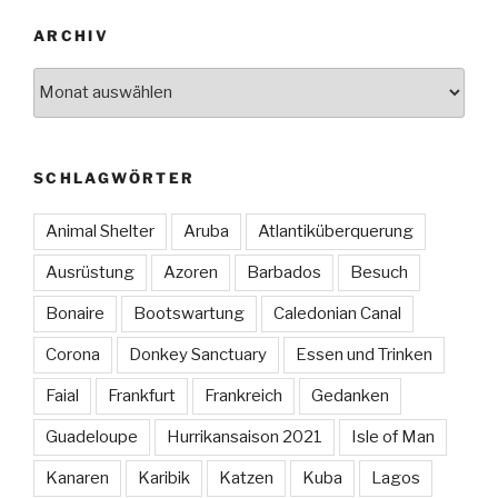
ARCHIV
Archiv
SCHLAGWÖRTER
Animal Shelter
Aruba
Atlantiküberquerung
Ausrüstung
Azoren
Barbados
Besuch
Bonaire
Bootswartung
Caledonian Canal
Corona
Donkey Sanctuary
Essen und Trinken
Faial
Frankfurt
Frankreich
Gedanken
Guadeloupe
Hurrikansaison 2021
Isle of Man
Kanaren
Karibik
Katzen
Kuba
Lagos