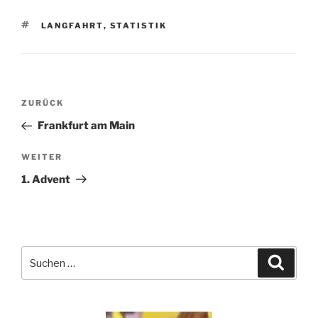
SCHLAGWÖRTER
LANGFAHRT
,
STATISTIK
Beitragsnavigation
Vorheriger
ZURÜCK
Beitrag
Frankfurt am Main
Nächster
WEITER
Beitrag
1. Advent
Suchen
Suche
nach: