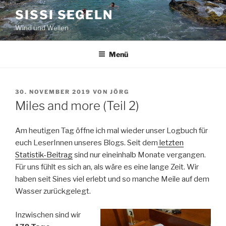
Zum
SISSI SEGELN
Inhalt
Wind und Wellen
springen
Menü
VERÖFFENTLICHT
30. NOVEMBER 2019
VON
JÖRG
AM
Miles and more (Teil 2)
Am heutigen Tag öffne ich mal wieder unser Logbuch für
euch LeserInnen unseres Blogs. Seit dem
letzten
Statistik-Beitrag
sind nur eineinhalb Monate vergangen.
Für uns fühlt es sich an, als wäre es eine lange Zeit. Wir
haben seit Sines viel erlebt und so manche Meile auf dem
Wasser zurückgelegt.
Inzwischen sind wir