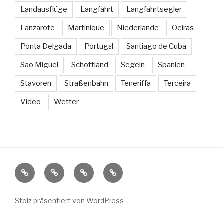
Landausflüge
Langfahrt
Langfahrtsegler
Lanzarote
Martinique
Niederlande
Oeiras
Ponta Delgada
Portugal
Santiago de Cuba
Sao Miguel
Schottland
Segeln
Spanien
Stavoren
Straßenbahn
Teneriffa
Terceira
Video
Wetter
Sissi
Länder
Weitere
Kontakt
und
Segelblogs
Häfen
Stolz präsentiert von WordPress