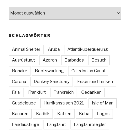
Archiv
SCHLAGWÖRTER
Animal Shelter
Aruba
Atlantiküberquerung
Ausrüstung
Azoren
Barbados
Besuch
Bonaire
Bootswartung
Caledonian Canal
Corona
Donkey Sanctuary
Essen und Trinken
Faial
Frankfurt
Frankreich
Gedanken
Guadeloupe
Hurrikansaison 2021
Isle of Man
Kanaren
Karibik
Katzen
Kuba
Lagos
Landausflüge
Langfahrt
Langfahrtsegler