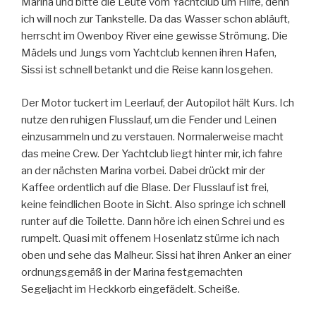
Marina und bitte die Leute vom Yachtclub um Hilfe, denn
ich will noch zur Tankstelle. Da das Wasser schon abläuft,
herrscht im Owenboy River eine gewisse Strömung. Die
Mädels und Jungs vom Yachtclub kennen ihren Hafen,
Sissi ist schnell betankt und die Reise kann losgehen.
Der Motor tuckert im Leerlauf, der Autopilot hält Kurs. Ich
nutze den ruhigen Flusslauf, um die Fender und Leinen
einzusammeln und zu verstauen. Normalerweise macht
das meine Crew. Der Yachtclub liegt hinter mir, ich fahre
an der nächsten Marina vorbei. Dabei drückt mir der
Kaffee ordentlich auf die Blase. Der Flusslauf ist frei,
keine feindlichen Boote in Sicht. Also springe ich schnell
runter auf die Toilette. Dann höre ich einen Schrei und es
rumpelt. Quasi mit offenem Hosenlatz stürme ich nach
oben und sehe das Malheur. Sissi hat ihren Anker an einer
ordnungsgemäß in der Marina festgemachten
Segeljacht im Heckkorb eingefädelt. Scheiße.