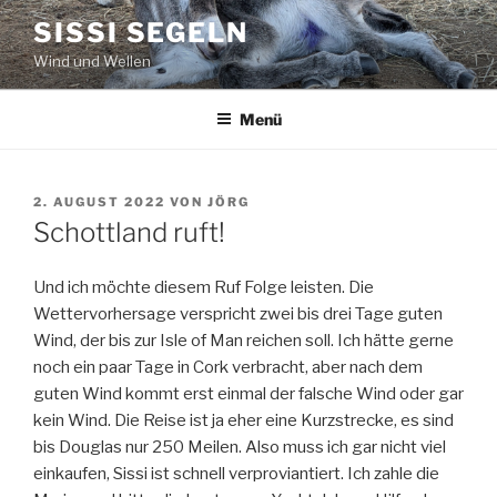
Zum
SISSI SEGELN
Inhalt
Wind und Wellen
springen
Menü
VERÖFFENTLICHT
2. AUGUST 2022
VON
JÖRG
AM
Schottland ruft!
Und ich möchte diesem Ruf Folge leisten. Die
Wettervorhersage verspricht zwei bis drei Tage guten
Wind, der bis zur Isle of Man reichen soll. Ich hätte gerne
noch ein paar Tage in Cork verbracht, aber nach dem
guten Wind kommt erst einmal der falsche Wind oder gar
kein Wind. Die Reise ist ja eher eine Kurzstrecke, es sind
bis Douglas nur 250 Meilen. Also muss ich gar nicht viel
einkaufen, Sissi ist schnell verproviantiert. Ich zahle die