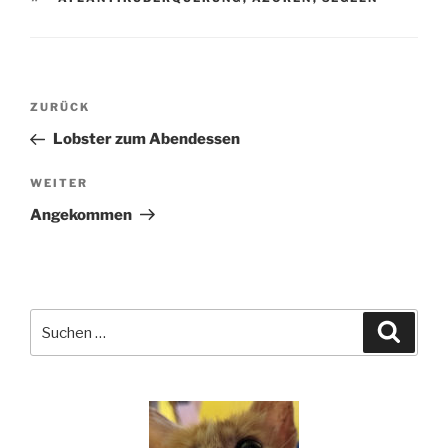
Beitragsnavigation
Vorheriger
ZURÜCK
Beitrag
Lobster zum Abendessen
Nächster
WEITER
Beitrag
Angekommen
Suchen
Suche
nach: