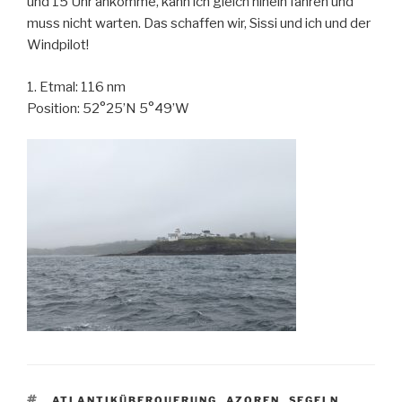
und 15 Uhr ankomme, kann ich gleich hinein fahren und
muss nicht warten. Das schaffen wir, Sissi und ich und der
Windpilot!
1. Etmal: 116 nm
Position: 52°25’N 5°49’W
SCHLAGWÖRTER
ATLANTIKÜBERQUERUNG
,
AZOREN
,
SEGELN