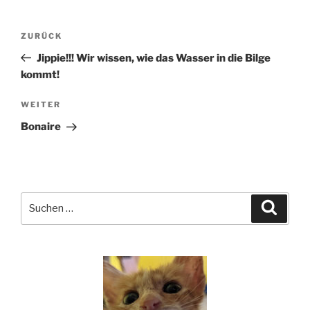
Beitragsnavigation
Vorheriger
ZURÜCK
Beitrag
Jippie!!! Wir wissen, wie das Wasser in die Bilge
kommt!
Nächster
WEITER
Beitrag
Bonaire
Suchen
Suche
nach: