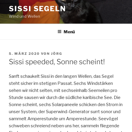
Zum
SISSI SEGELN
Inhalt
Wind und Wellen
springen
Menü
VERÖFFENTLICHT
5. MÄRZ 2020
VON
JÖRG
AM
Sissi speeded, Sonne scheint!
Sanft schaukelt Sissi in den langen Wellen, das Segel
steht sicher im stetigen Passat. Sechs Windstärken
sehen wir nicht selten, mit sechseinhalb Seemeilen pro
Stunde sausen wir durch die südliche karibische See. Die
Sonne scheint, sechs Solarpaneele schicken den Strom in
unser System, der Superwind-Generator surrt sonor und
sammelt Amperestunde um Amperestunde. Seevögel
schweben schreiend neben uns her, sammeln fliegende