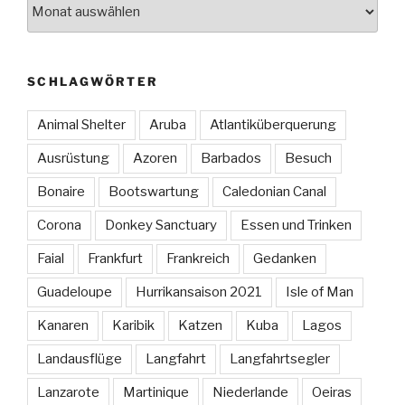
Archiv
SCHLAGWÖRTER
Animal Shelter
Aruba
Atlantiküberquerung
Ausrüstung
Azoren
Barbados
Besuch
Bonaire
Bootswartung
Caledonian Canal
Corona
Donkey Sanctuary
Essen und Trinken
Faial
Frankfurt
Frankreich
Gedanken
Guadeloupe
Hurrikansaison 2021
Isle of Man
Kanaren
Karibik
Katzen
Kuba
Lagos
Landausflüge
Langfahrt
Langfahrtsegler
Lanzarote
Martinique
Niederlande
Oeiras