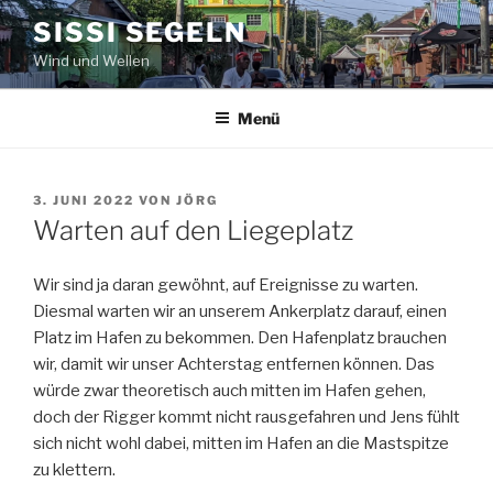
Zum
SISSI SEGELN
Inhalt
Wind und Wellen
springen
Menü
VERÖFFENTLICHT
3. JUNI 2022
VON
JÖRG
AM
Warten auf den Liegeplatz
Wir sind ja daran gewöhnt, auf Ereignisse zu warten.
Diesmal warten wir an unserem Ankerplatz darauf, einen
Platz im Hafen zu bekommen. Den Hafenplatz brauchen
wir, damit wir unser Achterstag entfernen können. Das
würde zwar theoretisch auch mitten im Hafen gehen,
doch der Rigger kommt nicht rausgefahren und Jens fühlt
sich nicht wohl dabei, mitten im Hafen an die Mastspitze
zu klettern.