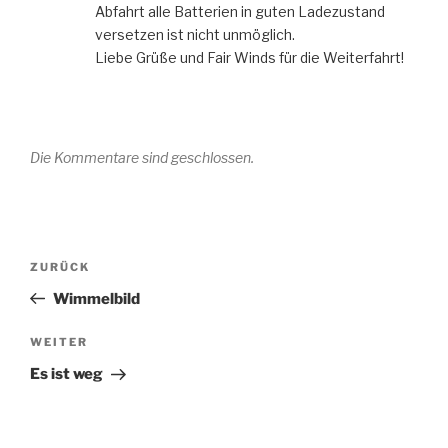
Abfahrt alle Batterien in guten Ladezustand
versetzen ist nicht unmöglich.
Liebe Grüße und Fair Winds für die Weiterfahrt!
Die Kommentare sind geschlossen.
Beitragsnavigation
Vorheriger
ZURÜCK
Beitrag
Wimmelbild
Nächster
WEITER
Beitrag
Es ist weg