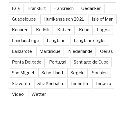
Faial
Frankfurt
Frankreich
Gedanken
Guadeloupe
Hurrikansaison 2021
Isle of Man
Kanaren
Karibik
Katzen
Kuba
Lagos
Landausflüge
Langfahrt
Langfahrtsegler
Lanzarote
Martinique
Niederlande
Oeiras
Ponta Delgada
Portugal
Santiago de Cuba
Sao Miguel
Schottland
Segeln
Spanien
Stavoren
Straßenbahn
Teneriffa
Terceira
Video
Wetter