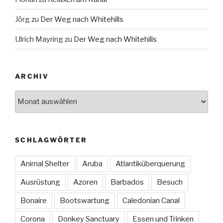
Jörg
zu
Der Weg nach Whitehills
Ulrich Mayring
zu
Der Weg nach Whitehills
ARCHIV
Archiv
SCHLAGWÖRTER
Animal Shelter
Aruba
Atlantiküberquerung
Ausrüstung
Azoren
Barbados
Besuch
Bonaire
Bootswartung
Caledonian Canal
Corona
Donkey Sanctuary
Essen und Trinken