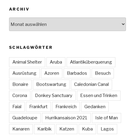
ARCHIV
Archiv
SCHLAGWÖRTER
Animal Shelter
Aruba
Atlantiküberquerung
Ausrüstung
Azoren
Barbados
Besuch
Bonaire
Bootswartung
Caledonian Canal
Corona
Donkey Sanctuary
Essen und Trinken
Faial
Frankfurt
Frankreich
Gedanken
Guadeloupe
Hurrikansaison 2021
Isle of Man
Kanaren
Karibik
Katzen
Kuba
Lagos