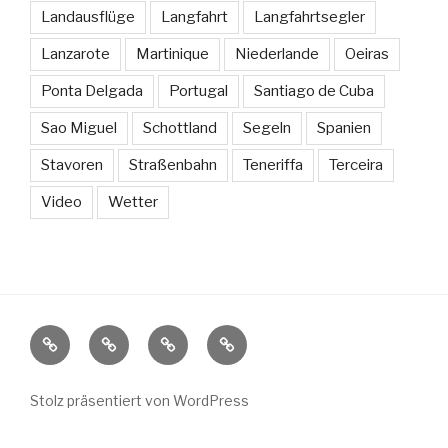
Landausflüge
Langfahrt
Langfahrtsegler
Lanzarote
Martinique
Niederlande
Oeiras
Ponta Delgada
Portugal
Santiago de Cuba
Sao Miguel
Schottland
Segeln
Spanien
Stavoren
Straßenbahn
Teneriffa
Terceira
Video
Wetter
Sissi
Länder
Weitere
Kontakt
und
Segelblogs
Häfen
Stolz präsentiert von WordPress