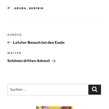
SCHLAGWÖRTER
ARUBA
,
KARIBIK
Beitragsnavigation
Vorheriger
ZURÜCK
Beitrag
Letzter Besuch bei den Eseln
Nächster
WEITER
Beitrag
Schönen dritten Advent
Suchen
Suche
nach: