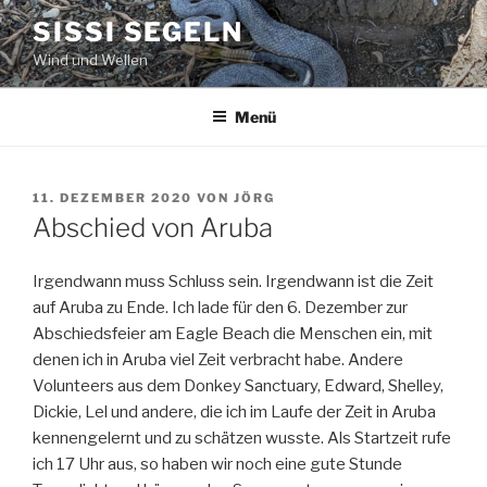
Zum
SISSI SEGELN
Inhalt
Wind und Wellen
springen
Menü
VERÖFFENTLICHT
11. DEZEMBER 2020
VON
JÖRG
AM
Abschied von Aruba
Irgendwann muss Schluss sein. Irgendwann ist die Zeit
auf Aruba zu Ende. Ich lade für den 6. Dezember zur
Abschiedsfeier am Eagle Beach die Menschen ein, mit
denen ich in Aruba viel Zeit verbracht habe. Andere
Volunteers aus dem Donkey Sanctuary, Edward, Shelley,
Dickie, Lel und andere, die ich im Laufe der Zeit in Aruba
kennengelernt und zu schätzen wusste. Als Startzeit rufe
ich 17 Uhr aus, so haben wir noch eine gute Stunde