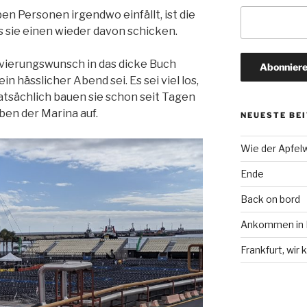
en Personen irgendwo einfällt, ist die
 sie einen wieder davon schicken.
rvierungswunsch in das dicke Buch
ein hässlicher Abend sei. Es sei viel los,
 Tatsächlich bauen sie schon seit Tagen
ben der Marina auf.
NEUESTE BE
Wie der Apfel
Ende
Back on bord
Ankommen in F
Frankfurt, wi