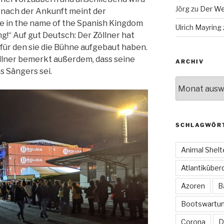
Jörg
zu
Der We
h nach der Ankunft meint der
ize in the name of the Spanish Kingdom
Ulrich Mayring
ng!“ Auf gut Deutsch: Der Zöllner hat
, für den sie die Bühne aufgebaut haben.
öllner bemerkt außerdem, dass seine
ARCHIV
s Sängers sei.
Archiv
SCHLAGWÖR
Animal Shelt
Atlantiküber
Azoren
B
Bootswartu
Corona
D