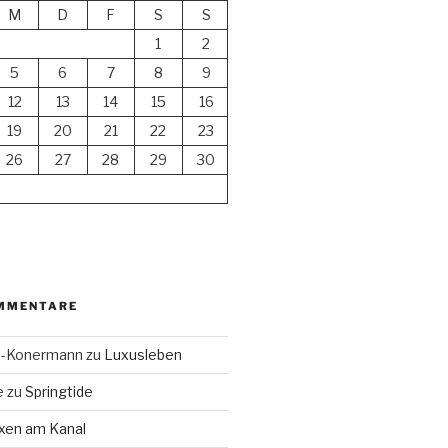
M
D
F
S
S
1
2
5
6
7
8
9
12
13
14
15
16
19
20
21
22
23
26
27
28
29
30
MMENTARE
en-Konermann
zu
Luxusleben
e
zu
Springtide
xen am Kanal