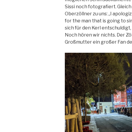
Sissi noch fotografiert. Gleic
Oberzöllner zu uns: „I apolog
for the man that is going to si
sich für den Kerl entschuldigt
Noch hören wir nichts. Der Z
Großmutter ein großer Fan de