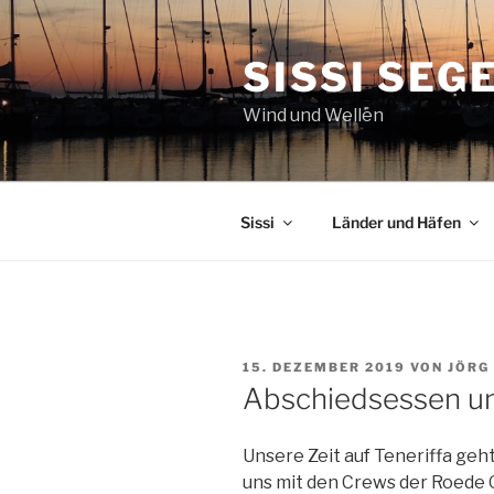
Zum
Inhalt
SISSI SEG
springen
Wind und Wellen
Sissi
Länder und Häfen
VERÖFFENTLICHT
15. DEZEMBER 2019
VON
JÖRG
AM
Abschiedsessen un
Unsere Zeit auf Teneriffa ge
uns mit den Crews der Roede 