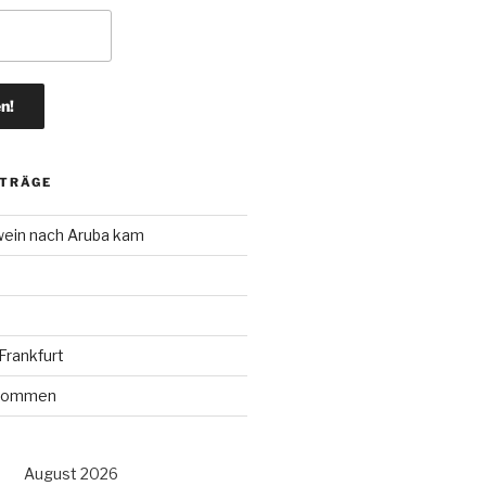
ITRÄGE
wein nach Aruba kam
rankfurt
r kommen
August 2026