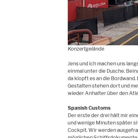
Konzertgelände
Jens und ich machen uns lan
einmal unter die Dusche. Bei
da klopft es an die Bordwand
Gestalten stehen dort und mei
wieder Anhalter über den At
Spanish Customs
Der erste der drei hält mir ei
und wenige Minuten später sit
Cockpit. Wir werden ausgefra
möglichen Schiffsdokumente 