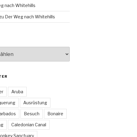
g nach Whitehills
zu
Der Weg nach Whitehills
TER
er
Aruba
querung
Ausrüstung
arbados
Besuch
Bonaire
ng
Caledonian Canal
onkey Sanctuary