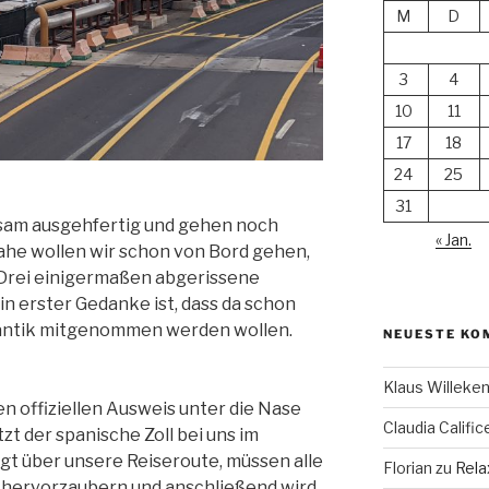
M
D
3
4
10
11
17
18
24
25
31
gsam ausgehfertig und gehen noch
« Jan.
nahe wollen wir schon von Bord gehen,
. Drei einigermaßen abgerissene
n erster Gedanke ist, dass da schon
lantik mitgenommen werden wollen.
NEUESTE KO
Klaus Willek
nen offiziellen Ausweis unter die Nase
Claudia Calific
zt der spanische Zoll bei uns im
gt über unsere Reiseroute, müssen alle
Florian
zu
Rela
hervorzaubern und anschließend wird