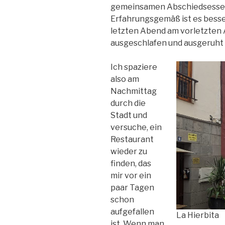
gemeinsamen Abschiedsessen
Erfahrungsgemäß ist es besse
letzten Abend am vorletzten 
ausgeschlafen und ausgeruht 
Ich spaziere
also am
Nachmittag
durch die
Stadt und
versuche, ein
Restaurant
wieder zu
finden, das
mir vor ein
paar Tagen
schon
aufgefallen
La Hierbita
ist. Wenn man