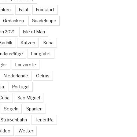
inken
Faial
Frankfurt
Gedanken
Guadeloupe
on 2021
Isle of Man
Karibik
Katzen
Kuba
ndausflüge
Langfahrt
gler
Lanzarote
Niederlande
Oeiras
da
Portugal
 Cuba
Sao Miguel
Segeln
Spanien
Straßenbahn
Teneriffa
Video
Wetter