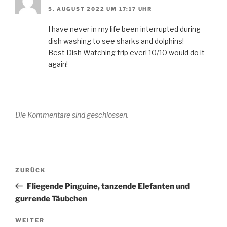
5. AUGUST 2022 UM 17:17 UHR
I have never in my life been interrupted during
dish washing to see sharks and dolphins!
Best Dish Watching trip ever! 10/10 would do it
again!
Die Kommentare sind geschlossen.
Beitragsnavigation
Vorheriger
ZURÜCK
Beitrag
Fliegende Pinguine, tanzende Elefanten und
gurrende Täubchen
Nächster
WEITER