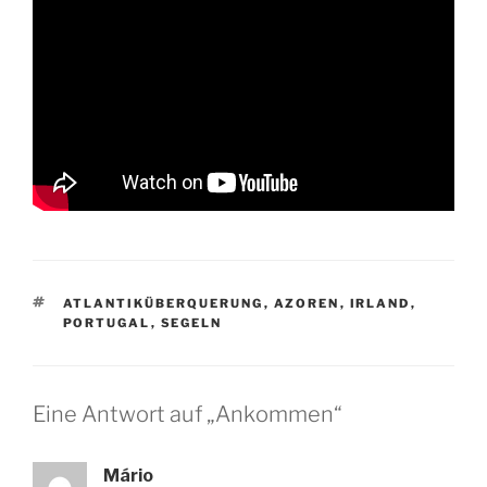
SCHLAGWÖRTER
ATLANTIKÜBERQUERUNG
,
AZOREN
,
IRLAND
,
PORTUGAL
,
SEGELN
Eine Antwort auf „Ankommen“
Mário