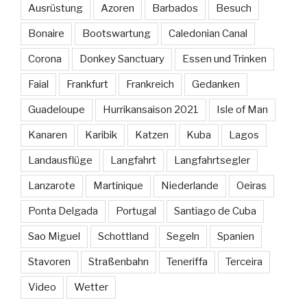
Ausrüstung
Azoren
Barbados
Besuch
Bonaire
Bootswartung
Caledonian Canal
Corona
Donkey Sanctuary
Essen und Trinken
Faial
Frankfurt
Frankreich
Gedanken
Guadeloupe
Hurrikansaison 2021
Isle of Man
Kanaren
Karibik
Katzen
Kuba
Lagos
Landausflüge
Langfahrt
Langfahrtsegler
Lanzarote
Martinique
Niederlande
Oeiras
Ponta Delgada
Portugal
Santiago de Cuba
Sao Miguel
Schottland
Segeln
Spanien
Stavoren
Straßenbahn
Teneriffa
Terceira
Video
Wetter