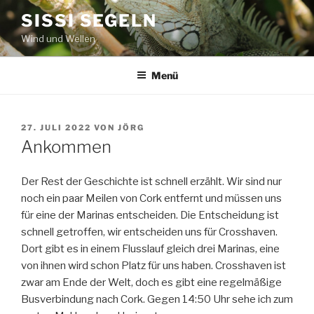
Zum
SISSI SEGELN
Inhalt
Wind und Wellen
springen
Menü
VERÖFFENTLICHT
27. JULI 2022
VON
JÖRG
AM
Ankommen
Der Rest der Geschichte ist schnell erzählt. Wir sind nur
noch ein paar Meilen von Cork entfernt und müssen uns
für eine der Marinas entscheiden. Die Entscheidung ist
schnell getroffen, wir entscheiden uns für Crosshaven.
Dort gibt es in einem Flusslauf gleich drei Marinas, eine
von ihnen wird schon Platz für uns haben. Crosshaven ist
zwar am Ende der Welt, doch es gibt eine regelmäßige
Busverbindung nach Cork. Gegen 14:50 Uhr sehe ich zum