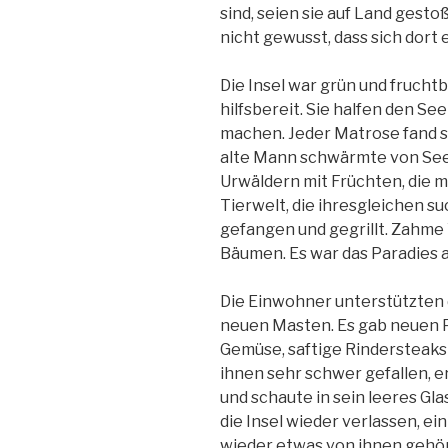
sind, seien sie auf Land gest
nicht gewusst, dass sich dort e
Die Insel war grün und fruchtb
hilfsbereit. Sie halfen den Se
machen. Jeder Matrose fand s
alte Mann schwärmte von Seen
Urwäldern mit Früchten, die m
Tierwelt, die ihresgleichen su
gefangen und gegrillt. Zahm
Bäumen. Es war das Paradies a
Die Einwohner unterstützten 
neuen Masten. Es gab neuen P
Gemüse, saftige Rindersteaks
ihnen sehr schwer gefallen, e
und schaute in sein leeres Gl
die Insel wieder verlassen, ei
wieder etwas von ihnen gehör