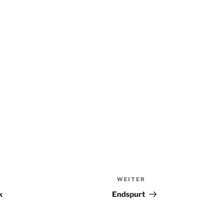
WEITER
Nächster
Beitrag
k
Endspurt