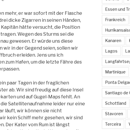
Essen und Tr
n mehr, er war sofort mit der Flasche
Frankreich
rei dicke Zigarren in seinen Händen,
Kapitän hätte versucht, die Position
Hurrikansais
zutragen. Wegen des Sturms sei die
Kanaren
enau gewesen. Er würde uns diese
wir in der Gegend seien, sollen wir
Lagos
La
ffbruch erleiden. Jens uns ich
Langfahrtse
en zum Hafen, um die letzte Fähre des
verpassen.
Martinique
Ponta Delga
 ein paar Tagen in der fraglichen
r ab. Wir sind freudig auf diese Insel
Santiago de
ekarten und auf Gugel-Maps fehlt. An
Schottland
 die Satellitenaufnahme leider nur eine
 läuft, wir können sie nicht
Stavoren
ir kein Schiff mehr gesehen, wir sind
Terceira
en. Der Kater vom Rum ist längst