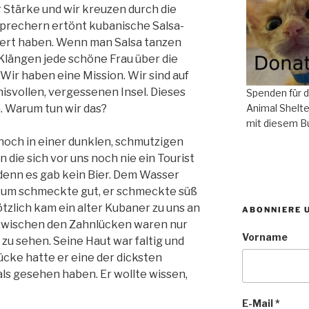
 Stärke und wir kreuzen durch die
sprechern ertönt kubanische Salsa-
piert haben. Wenn man Salsa tanzen
Klängen jede schöne Frau über die
ir haben eine Mission. Wir sind auf
isvollen, vergessenen Insel. Dieses
Spenden für 
n. Warum tun wir das?
Animal Shelte
mit diesem B
noch in einer dunklen, schmutzigen
n die sich vor uns noch nie ein Tourist
 denn es gab kein Bier. Dem Wasser
 Rum schmeckte gut, er schmeckte süß
ötzlich kam ein alter Kubaner zu uns an
ABONNIERE 
, zwischen den Zahnlücken waren nur
Vorname
u sehen. Seine Haut war faltig und
ücke hatte er eine der dicksten
mals gesehen haben. Er wollte wissen,
E-Mail
*