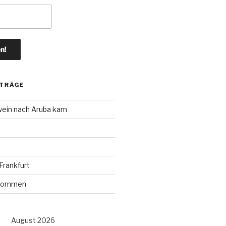
ITRÄGE
wein nach Aruba kam
rankfurt
r kommen
August 2026