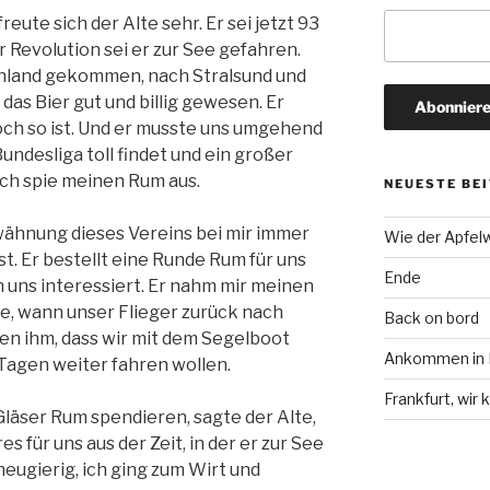
reute sich der Alte sehr. Er sei jetzt 93
er Revolution sei er zur See gefahren.
chland gekommen, nach Stralsund und
as Bier gut und billig gewesen. Er
och so ist. Und er musste uns umgehend
Bundesliga toll findet und ein großer
Ich spie meinen Rum aus.
NEUESTE BE
rwähnung dieses Vereins bei mir immer
Wie der Apfel
t. Er bestellt eine Runde Rum für uns
Ende
n uns interessiert. Er nahm mir meinen
te, wann unser Flieger zurück nach
Back on bord
en ihm, dass wir mit dem Segelboot
Ankommen in F
 Tagen weiter fahren wollen.
Frankfurt, wi
läser Rum spendieren, sagte der Alte,
 für uns aus der Zeit, in der er zur See
neugierig, ich ging zum Wirt und