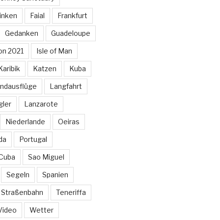
inken
Faial
Frankfurt
Gedanken
Guadeloupe
on 2021
Isle of Man
Karibik
Katzen
Kuba
ndausflüge
Langfahrt
gler
Lanzarote
Niederlande
Oeiras
da
Portugal
 Cuba
Sao Miguel
Segeln
Spanien
Straßenbahn
Teneriffa
Video
Wetter