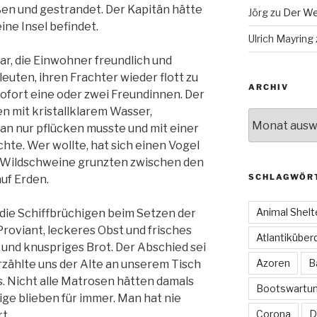
oßen und gestrandet. Der Kapitän hätte
Jörg
zu
Der We
ine Insel befindet.
Ulrich Mayring
ar, die Einwohner freundlich und
eleuten, ihren Frachter wieder flott zu
ARCHIV
ofort eine oder zwei Freundinnen. Der
 mit kristallklarem Wasser,
Archiv
an nur pflücken musste und mit einer
chte. Wer wollte, hat sich einen Vogel
e Wildschweine grunzten zwischen den
SCHLAGWÖR
uf Erden.
Animal Shelt
die Schiffbrüchigen beim Setzen der
roviant, leckeres Obst und frisches
Atlantiküber
 und knuspriges Brot. Der Abschied sei
Azoren
B
rzählte uns der Alte an unserem Tisch
as. Nicht alle Matrosen hätten damals
Bootswartu
nige blieben für immer. Man hat nie
Corona
D
t.