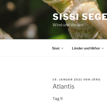
Zum
Inhalt
SISSI SEG
springen
Wind und Wellen
Sissi
Länder und Häfen
VERÖFFENTLICHT
19. JANUAR 2021
VON
JÖRG
AM
Atlantis
Tag 9