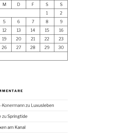
M
D
F
S
S
1
2
5
6
7
8
9
12
13
14
15
16
19
20
21
22
23
26
27
28
29
30
MMENTARE
en-Konermann
zu
Luxusleben
e
zu
Springtide
xen am Kanal