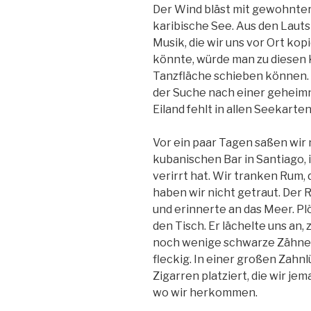
Der Wind bläst mit gewohnter
karibische See. Aus den Laut
Musik, die wir uns vor Ort ko
könnte, würde man zu diesen 
Tanzfläche schieben können. W
der Suche nach einer geheimn
Eiland fehlt in allen Seekarte
Vor ein paar Tagen saßen wir 
kubanischen Bar in Santiago, i
verirrt hat. Wir tranken Rum,
haben wir nicht getraut. Der
und erinnerte an das Meer. Pl
den Tisch. Er lächelte uns an
noch wenige schwarze Zähne z
fleckig. In einer großen Zahnl
Zigarren platziert, die wir je
wo wir herkommen.