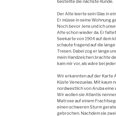
bestellte die nächste Runde.
Der Alte leerte sein Glas in e
Er müsse in seine Wohnung geh
Noch bevor Jens und ich unse
Alte schon wieder da. Er falt
Seekarte von 1904 auf dem k
schaute fragend auf die lang
Tresen. Dabei zog er lange un
mein Handzeichen brachte der
kam mir vor, als wäre bei jed
Wir erkannten auf der Karte 
Küste Venezuelas. Mit kaum n
nordwestlich von Aruba eine 
Wir wollen sie Atlantis nennen
Matrose auf einem Frachtsegels
einen schweren Sturm geraten
gebrochen. Nachdem sie zwei 