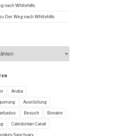
g nach Whitehills
zu
Der Weg nach Whitehills
TER
er
Aruba
querung
Ausrüstung
arbados
Besuch
Bonaire
ng
Caledonian Canal
onkey Sanctuary