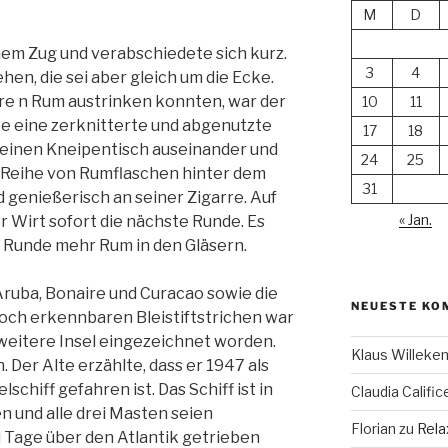
M
D
inem Zug und verabschiedete sich kurz.
3
4
en, die sei aber gleich um die Ecke.
re n Rum austrinken konnten, war der
10
11
ete eine zerknitterte und abgenutzte
17
18
leinen Kneipentisch auseinander und
24
25
e Reihe von Rumflaschen hinter dem
31
d genießerisch an seiner Zigarre. Auf
« Jan.
 Wirt sofort die nächste Runde. Es
er Runde mehr Rum in den Gläsern.
Aruba, Bonaire und Curacao sowie die
NEUESTE KO
och erkennbaren Bleistiftstrichen war
weitere Insel eingezeichnet worden.
Klaus Willek
. Der Alte erzählte, dass er 1947 als
chiff gefahren ist. Das Schiff ist in
Claudia Calific
 und alle drei Masten seien
Florian
zu
Rela
Tage über den Atlantik getrieben