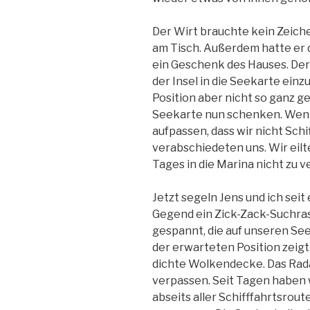
Der Wirt brauchte kein Zeiche
am Tisch. Außerdem hatte er d
ein Geschenk des Hauses. Der 
der Insel in die Seekarte ein
Position aber nicht so ganz g
Seekarte nun schenken. Wenn 
aufpassen, dass wir nicht Schi
verabschiedeten uns. Wir eilt
Tages in die Marina nicht zu 
Jetzt segeln Jens und ich seit
Gegend ein Zick-Zack-Suchraste
gespannt, die auf unseren Se
der erwarteten Position zeigt
dichte Wolkendecke. Das Radar
verpassen. Seit Tagen haben w
abseits aller Schifffahrtsrout