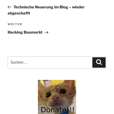
Beitrag
Technische Neuerung im Blog – wieder
abgeschafft
Nächster
WEITER
Beitrag
Hacking Baumarkt
Suchen
Suche
nach: