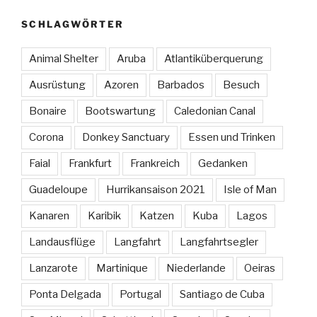
SCHLAGWÖRTER
Animal Shelter
Aruba
Atlantiküberquerung
Ausrüstung
Azoren
Barbados
Besuch
Bonaire
Bootswartung
Caledonian Canal
Corona
Donkey Sanctuary
Essen und Trinken
Faial
Frankfurt
Frankreich
Gedanken
Guadeloupe
Hurrikansaison 2021
Isle of Man
Kanaren
Karibik
Katzen
Kuba
Lagos
Landausflüge
Langfahrt
Langfahrtsegler
Lanzarote
Martinique
Niederlande
Oeiras
Ponta Delgada
Portugal
Santiago de Cuba