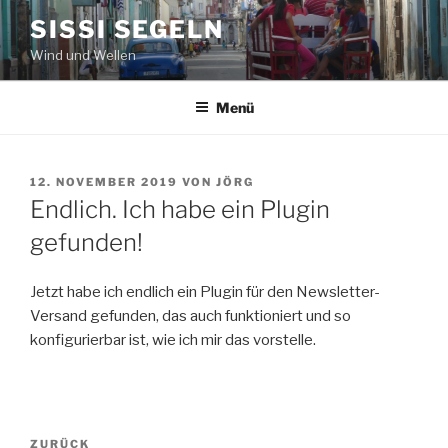
Zum
SISSI SEGELN
Inhalt
Wind und Wellen
springen
Menü
VERÖFFENTLICHT
12. NOVEMBER 2019
VON
JÖRG
AM
Endlich. Ich habe ein Plugin
gefunden!
Jetzt habe ich endlich ein Plugin für den Newsletter-
Versand gefunden, das auch funktioniert und so
konfigurierbar ist, wie ich mir das vorstelle.
Beitragsnavigation
Vorheriger
ZURÜCK