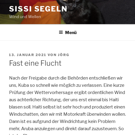
Zum
SISSI SEGELN
Inhalt
Wind und Wellen
springen
Menü
VERÖFFENTLICHT
13. JANUAR 2021
VON
JÖRG
AM
Fast eine Flucht
Nach der Freigabe durch die Behörden entschließen wir
uns, Kuba so schnell wie möglich zu verlassen. Eine kurze
Prüfung der Wettervorhersage ergibt ordentlichen Wind
aus achterlicher Richtung, der uns erst einmal bis Haiti
blasen soll. Haiti selbst ist sehr hoch und produziert einen
Windschatten, den wir mit Motorkraft überwinden wollen.
Dann ist es aufgrund der Windrichtung kein Problem
mehr, Aruba anzulegen und direkt darauf zuzusteuern. So