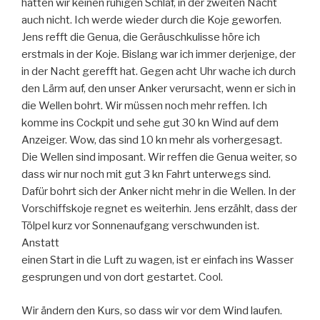
hatten wir keinen ruhigen Schlaf, in der zweiten Nacht
auch nicht. Ich werde wieder durch die Koje geworfen.
Jens refft die Genua, die Geräuschkulisse höre ich
erstmals in der Koje. Bislang war ich immer derjenige, der
in der Nacht gerefft hat. Gegen acht Uhr wache ich durch
den Lärm auf, den unser Anker verursacht, wenn er sich in
die Wellen bohrt. Wir müssen noch mehr reffen. Ich
komme ins Cockpit und sehe gut 30 kn Wind auf dem
Anzeiger. Wow, das sind 10 kn mehr als vorhergesagt.
Die Wellen sind imposant. Wir reffen die Genua weiter, so
dass wir nur noch mit gut 3 kn Fahrt unterwegs sind.
Dafür bohrt sich der Anker nicht mehr in die Wellen. In der
Vorschiffskoje regnet es weiterhin. Jens erzählt, dass der
Tölpel kurz vor Sonnenaufgang verschwunden ist.
Anstatt
einen Start in die Luft zu wagen, ist er einfach ins Wasser
gesprungen und von dort gestartet. Cool.
Wir ändern den Kurs, so dass wir vor dem Wind laufen.