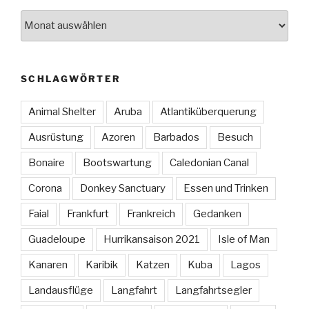
Archiv
SCHLAGWÖRTER
Animal Shelter
Aruba
Atlantiküberquerung
Ausrüstung
Azoren
Barbados
Besuch
Bonaire
Bootswartung
Caledonian Canal
Corona
Donkey Sanctuary
Essen und Trinken
Faial
Frankfurt
Frankreich
Gedanken
Guadeloupe
Hurrikansaison 2021
Isle of Man
Kanaren
Karibik
Katzen
Kuba
Lagos
Landausflüge
Langfahrt
Langfahrtsegler