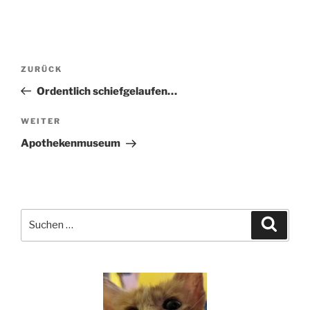
Beitragsnavigation
Vorheriger
ZURÜCK
Beitrag
Ordentlich schiefgelaufen…
Nächster
WEITER
Beitrag
Apothekenmuseum
Suchen
Suche
nach: