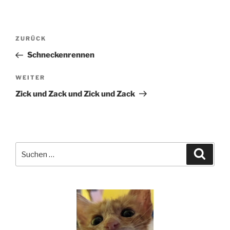
Beitragsnavigation
Vorheriger
ZURÜCK
Beitrag
Schneckenrennen
Nächster
WEITER
Beitrag
Zick und Zack und Zick und Zack
Suchen
Suche
nach: