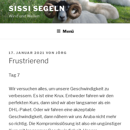
Zum
SISSI SEGELN
Inhalt
Wind und Wellen
springen
Menü
VERÖFFENTLICHT
17. JANUAR 2021
VON
JÖRG
AM
Frustrierend
Tag 7
Wir versuchen alles, um unsere Geschwindigkeit zu
verbessern. Es ist eine Krux. Entweder fahren wir den
perfekten Kurs, dann sind wir aber langsamer als ein
DHL-Paket. Oder wir fahren eine akzeptable
Geschwindigkeit, dann nähern wir uns Aruba nicht mehr
so richtig. Die Kompromisslösung ist also ein ungünstiger