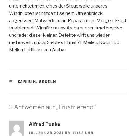
unterrichtet mich, eines der Steuerseile unseres
Windpiloten ist mitsamt seinem Umlenkblock
abgerissen. Mal wieder eine Reparatur am Morgen. Es ist
frustrierend. Wir nähern uns Aruba nur zentimeterweise
und jeder dieser kleinen Defekte wirft uns wieder
meterweit zurück. Siebtes Etmal 71 Meilen. Noch 150
Meilen Luftlinie nach Aruba.
SCHLAGWÖRTER
KARIBIK
,
SEGELN
2 Antworten auf „Frustrierend“
Alfred Punke
18. JANUAR 2021 UM 14:58 UHR