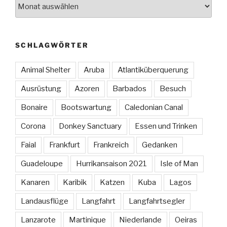
Archiv
SCHLAGWÖRTER
Animal Shelter
Aruba
Atlantiküberquerung
Ausrüstung
Azoren
Barbados
Besuch
Bonaire
Bootswartung
Caledonian Canal
Corona
Donkey Sanctuary
Essen und Trinken
Faial
Frankfurt
Frankreich
Gedanken
Guadeloupe
Hurrikansaison 2021
Isle of Man
Kanaren
Karibik
Katzen
Kuba
Lagos
Landausflüge
Langfahrt
Langfahrtsegler
Lanzarote
Martinique
Niederlande
Oeiras