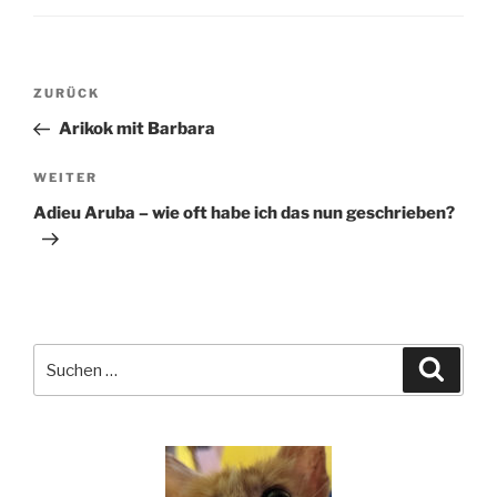
Beitragsnavigation
Vorheriger
ZURÜCK
Beitrag
Arikok mit Barbara
Nächster
WEITER
Beitrag
Adieu Aruba – wie oft habe ich das nun geschrieben?
Suchen
Suche
nach: