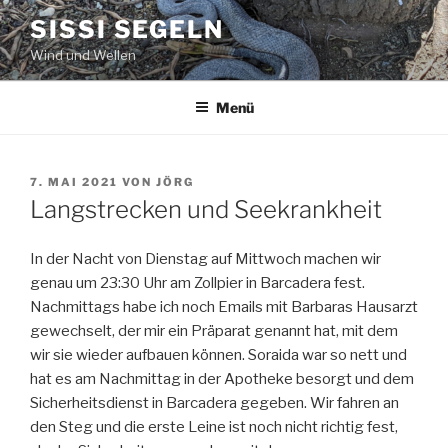
Zum
SISSI SEGELN
Inhalt
Wind und Wellen
springen
Menü
VERÖFFENTLICHT
7. MAI 2021
VON
JÖRG
AM
Langstrecken und Seekrankheit
In der Nacht von Dienstag auf Mittwoch machen wir
genau um 23:30 Uhr am Zollpier in Barcadera fest.
Nachmittags habe ich noch Emails mit Barbaras Hausarzt
gewechselt, der mir ein Präparat genannt hat, mit dem
wir sie wieder aufbauen können. Soraida war so nett und
hat es am Nachmittag in der Apotheke besorgt und dem
Sicherheitsdienst in Barcadera gegeben. Wir fahren an
den Steg und die erste Leine ist noch nicht richtig fest,