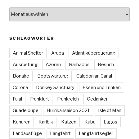
Archiv
SCHLAGWÖRTER
Animal Shelter
Aruba
Atlantiküberquerung
Ausrüstung
Azoren
Barbados
Besuch
Bonaire
Bootswartung
Caledonian Canal
Corona
Donkey Sanctuary
Essen und Trinken
Faial
Frankfurt
Frankreich
Gedanken
Guadeloupe
Hurrikansaison 2021
Isle of Man
Kanaren
Karibik
Katzen
Kuba
Lagos
Landausflüge
Langfahrt
Langfahrtsegler