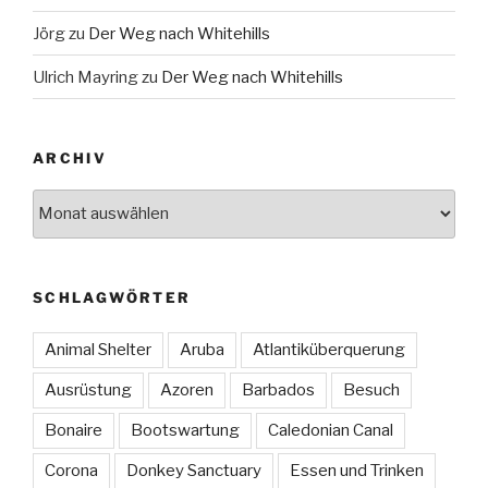
Jörg
zu
Der Weg nach Whitehills
Ulrich Mayring
zu
Der Weg nach Whitehills
ARCHIV
Archiv
SCHLAGWÖRTER
Animal Shelter
Aruba
Atlantiküberquerung
Ausrüstung
Azoren
Barbados
Besuch
Bonaire
Bootswartung
Caledonian Canal
Corona
Donkey Sanctuary
Essen und Trinken