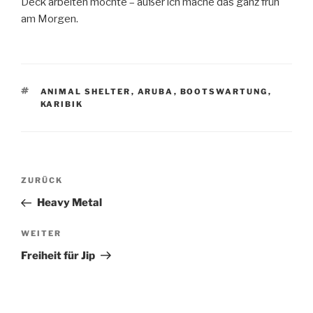
Deck arbeiten möchte – außer ich mache das ganz früh
am Morgen.
SCHLAGWÖRTER
ANIMAL SHELTER
,
ARUBA
,
BOOTSWARTUNG
,
KARIBIK
Beitragsnavigation
Vorheriger
ZURÜCK
Beitrag
Heavy Metal
Nächster
WEITER
Beitrag
Freiheit für Jip