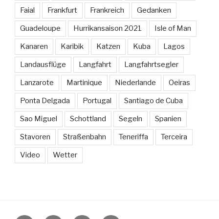
Faial
Frankfurt
Frankreich
Gedanken
Guadeloupe
Hurrikansaison 2021
Isle of Man
Kanaren
Karibik
Katzen
Kuba
Lagos
Landausflüge
Langfahrt
Langfahrtsegler
Lanzarote
Martinique
Niederlande
Oeiras
Ponta Delgada
Portugal
Santiago de Cuba
Sao Miguel
Schottland
Segeln
Spanien
Stavoren
Straßenbahn
Teneriffa
Terceira
Video
Wetter