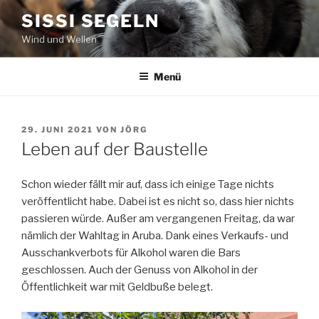
Zum
SISSI SEGELN
Inhalt
Wind und Wellen
springen
Menü
VERÖFFENTLICHT
29. JUNI 2021
VON
JÖRG
AM
Leben auf der Baustelle
Schon wieder fällt mir auf, dass ich einige Tage nichts
veröffentlicht habe. Dabei ist es nicht so, dass hier nichts
passieren würde. Außer am vergangenen Freitag, da war
nämlich der Wahltag in Aruba. Dank eines Verkaufs- und
Ausschankverbots für Alkohol waren die Bars
geschlossen. Auch der Genuss von Alkohol in der
Öffentlichkeit war mit Geldbuße belegt.