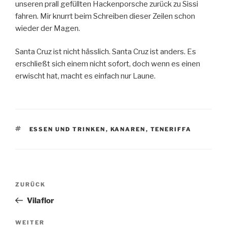
unseren prall gefüllten Hackenporsche zurück zu Sissi
fahren. Mir knurrt beim Schreiben dieser Zeilen schon
wieder der Magen.
Santa Cruz ist nicht hässlich. Santa Cruz ist anders. Es
erschließt sich einem nicht sofort, doch wenn es einen
erwischt hat, macht es einfach nur Laune.
SCHLAGWÖRTER
ESSEN UND TRINKEN
,
KANAREN
,
TENERIFFA
Beitragsnavigation
Vorheriger
ZURÜCK
Beitrag
Vilaflor
Nächster
WEITER