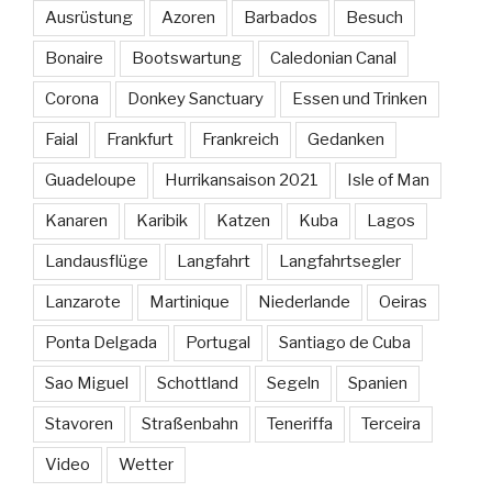
Ausrüstung
Azoren
Barbados
Besuch
Bonaire
Bootswartung
Caledonian Canal
Corona
Donkey Sanctuary
Essen und Trinken
Faial
Frankfurt
Frankreich
Gedanken
Guadeloupe
Hurrikansaison 2021
Isle of Man
Kanaren
Karibik
Katzen
Kuba
Lagos
Landausflüge
Langfahrt
Langfahrtsegler
Lanzarote
Martinique
Niederlande
Oeiras
Ponta Delgada
Portugal
Santiago de Cuba
Sao Miguel
Schottland
Segeln
Spanien
Stavoren
Straßenbahn
Teneriffa
Terceira
Video
Wetter