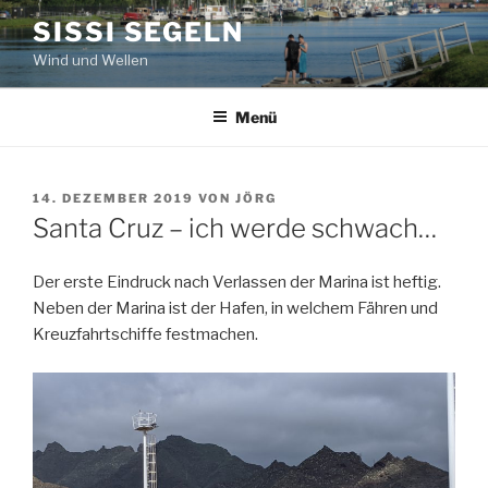
Zum
SISSI SEGELN
Inhalt
Wind und Wellen
springen
Menü
VERÖFFENTLICHT
14. DEZEMBER 2019
VON
JÖRG
AM
Santa Cruz – ich werde schwach…
Der erste Eindruck nach Verlassen der Marina ist heftig.
Neben der Marina ist der Hafen, in welchem Fähren und
Kreuzfahrtschiffe festmachen.