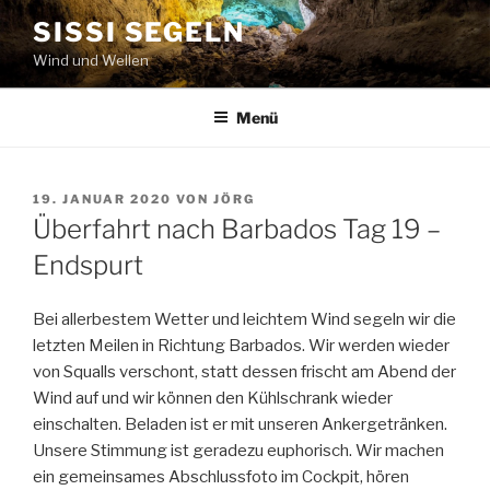
Zum
SISSI SEGELN
Inhalt
Wind und Wellen
springen
Menü
VERÖFFENTLICHT
19. JANUAR 2020
VON
JÖRG
AM
Überfahrt nach Barbados Tag 19 –
Endspurt
Bei allerbestem Wetter und leichtem Wind segeln wir die
letzten Meilen in Richtung Barbados. Wir werden wieder
von Squalls verschont, statt dessen frischt am Abend der
Wind auf und wir können den Kühlschrank wieder
einschalten. Beladen ist er mit unseren Ankergetränken.
Unsere Stimmung ist geradezu euphorisch. Wir machen
ein gemeinsames Abschlussfoto im Cockpit, hören