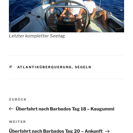
Letzter kompletter Seetag
SCHLAGWÖRTER
ATLANTIKÜBERQUERUNG
,
SEGELN
Beitragsnavigation
Vorheriger
ZURÜCK
Beitrag
Überfahrt nach Barbados Tag 18 – Kaugummi
Nächster
WEITER
Beitrag
Überfahrt nach Barbados Tag 20 – Ankunft