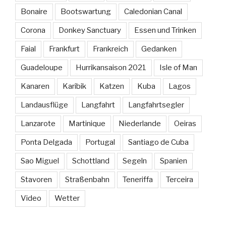
Bonaire
Bootswartung
Caledonian Canal
Corona
Donkey Sanctuary
Essen und Trinken
Faial
Frankfurt
Frankreich
Gedanken
Guadeloupe
Hurrikansaison 2021
Isle of Man
Kanaren
Karibik
Katzen
Kuba
Lagos
Landausflüge
Langfahrt
Langfahrtsegler
Lanzarote
Martinique
Niederlande
Oeiras
Ponta Delgada
Portugal
Santiago de Cuba
Sao Miguel
Schottland
Segeln
Spanien
Stavoren
Straßenbahn
Teneriffa
Terceira
Video
Wetter