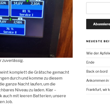
NEUESTE BE
Wie der Apfel
r zuverlässig.
Ende
Back on bord
eint komplett die Grätsche gemacht
tungen durch und komme zu diesem
Ankommen in F
die ganze Nacht laufen, um die
Frankfurt, wi
chbares Niveau zu laden. Klar –
k auch mit leeren Batterien, unsere
en Job.