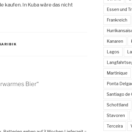
le kaufen. In Kuba wäre das nicht
Essen und Tr
Frankreich
Hurrikansais
Kanaren
KARIBIK
Lagos
La
Langfahrtse
Martinique
rwarmes Bier“
Ponta Delga
Santiago de
Schottland
Stavoren
Terceira
k. Batterien gehen auf 3 Wochen Lieferzeit =