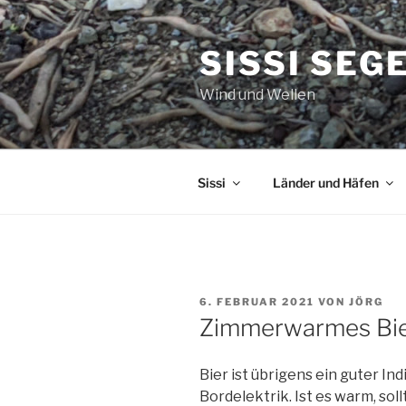
Zum
Inhalt
SISSI SEG
springen
Wind und Wellen
Sissi
Länder und Häfen
VERÖFFENTLICHT
6. FEBRUAR 2021
VON
JÖRG
AM
Zimmerwarmes Bi
Bier ist übrigens ein guter I
Bordelektrik. Ist es warm, so