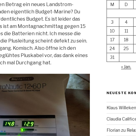
igen Betrag ein neues Landstrom-
M
D
aden eigentlich Budget-Marine? Du
entliches Budget. Es ist leider das
3
4
as ist am Montagnachmittag gegen 15
10
11
s die Batterien nicht. Ich messe die
17
18
ie Plusleitung scheint defekt zu sein.
ang. Komisch. Also öffne ich den
24
25
eglühtes Pluskabel vor, das dank eines
31
ch mal Durchgang hat.
« Jan.
NEUESTE KO
Klaus Willek
Claudia Calific
Florian
zu
Rela