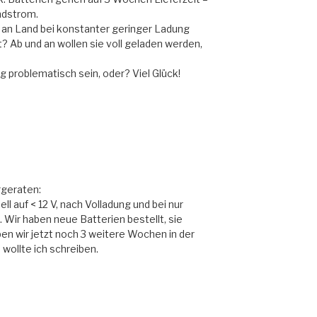
ndstrom.
 an Land bei konstanter geringer Ladung
t? Ab und an wollen sie voll geladen werden,
g problematisch sein, oder? Viel Glück!
rgeraten:
l auf < 12 V, nach Volladung und bei nur
 Wir haben neue Batterien bestellt, sie
en wir jetzt noch 3 weitere Wochen in der
ollte ich schreiben.