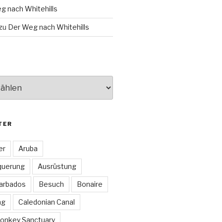
g nach Whitehills
zu
Der Weg nach Whitehills
TER
er
Aruba
querung
Ausrüstung
arbados
Besuch
Bonaire
ng
Caledonian Canal
onkey Sanctuary