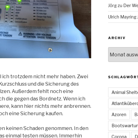
Jörg
zu
Der We
Ulrich Mayring
ARCHIV
Archiv
ll ich trotzdem nicht mehr haben. Zwei
SCHLAGWÖR
Kurzschluss und die Sicherung des
lzen. Außerdem fehlt noch eine
Animal Shelt
ich die gegen das Bordnetz. Wenn ich
Atlantiküber
here, kann hier nichts mehr anbrennen.
noch eine Sicherung kaufen.
Azoren
B
Bootswartu
rien keinen Schaden genommen. In den
as einmal testen müssen. Immerhin
Corona
D