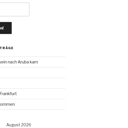
ITRÄGE
wein nach Aruba kam
rankfurt
r kommen
August 2026