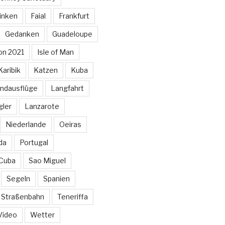
inken
Faial
Frankfurt
Gedanken
Guadeloupe
on 2021
Isle of Man
Karibik
Katzen
Kuba
ndausflüge
Langfahrt
gler
Lanzarote
Niederlande
Oeiras
da
Portugal
 Cuba
Sao Miguel
Segeln
Spanien
Straßenbahn
Teneriffa
Video
Wetter