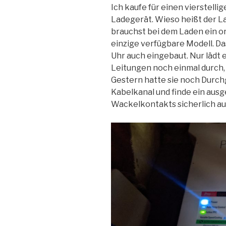
Ich kaufe für einen vierstell
Ladegerät. Wieso heißt der L
brauchst bei dem Laden ein ord
einzige verfügbare Modell. D
Uhr auch eingebaut. Nur lädt e
Leitungen noch einmal durch, d
Gestern hatte sie noch Durchg
Kabelkanal und finde ein ausg
Wackelkontakts sicherlich au