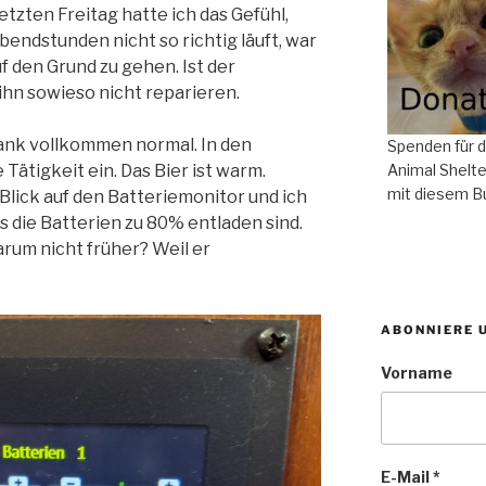
tzten Freitag hatte ich das Gefühl,
bendstunden nicht so richtig läuft, war
 den Grund zu gehen. Ist der
ihn sowieso nicht reparieren.
ank vollkommen normal. In den
Spenden für 
Tätigkeit ein. Das Bier ist warm.
Animal Shelte
mit diesem B
lick auf den Batteriemonitor und ich
s die Batterien zu 80% entladen sind.
rum nicht früher? Weil er
ABONNIERE 
Vorname
E-Mail
*