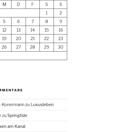
M
D
F
S
S
1
2
5
6
7
8
9
12
13
14
15
16
19
20
21
22
23
26
27
28
29
30
MMENTARE
en-Konermann
zu
Luxusleben
e
zu
Springtide
xen am Kanal