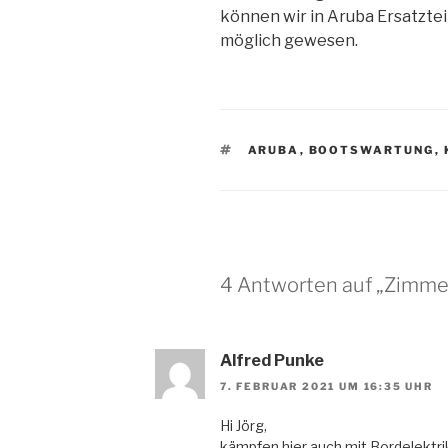
können wir in Aruba Ersatztei
möglich gewesen.
SCHLAGWÖRTER
ARUBA
,
BOOTSWARTUNG
,
4 Antworten auf „Zimme
Alfred Punke
7. FEBRUAR 2021 UM 16:35 UHR
Hi Jörg,
kämpfen hier auch mit Bordelektri